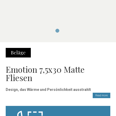
Beläge
Emotion 7,5x30 Matte
Fliesen
Design, das Wärme und Persönlichkeit ausstrahlt
Read more
Die Emotion-Fliese im Format 7,5×30 cm ist eine keramische
Wandverkleidung mit handwerklichem Charakter – ideal zur
Gestaltung von Wänden in Küchen, Bädern oder dekorativen