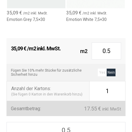
oder Vintage-inspirierte Einrichtung suchen. Die Farbpalette
ermöglicht entspannende, harmonische Atmosphären, die sich
35,09
€
35,09
€
/m2 inkl. MwSt.
/m2 inkl. MwSt.
verschiedenen Einrichtungsstilen anpassen.
Emotion Grey 7,5×30
Emotion White 7,5×30
Keramikqualität und einfache Pflege
Hergestellt aus hochwertigen keramischen Materialien, bietet die
Emotion-Fliese Langlebigkeit, Feuchtigkeitsresistenz und
35,09
€
/m2 inkl. MwSt.
m2
einfache Reinigung – eine praktische und stilvolle Lösung für
jedes Innenraumprojekt. Ideal für feuchte Bereiche, verbindet sie
Funktionalität mit zeitloser Ästhetik.
Fügen Sie 10% mehr Stücke für zusätzliche
Yes
Nein
Sicherheit hinzu
Technische Daten:
Anzahl der Kartons
:
Format:
7,5 x 30 cm
1
(Sie fügen
0
Karton in den Warenkorb hinzu)
Material:
Keramik
Verwendung:
Wandverkleidung innen
17.55
€
Gesamtbetrag:
inkl. MwSt
Oberfläche:
Matt
Emotion
Stil:
Handwerklich / Mediterran / Vintage
7,5x30