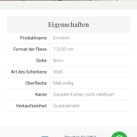
Eigenschaften
Produktname
Emotion
Format der Fliese
7,5x30 cm
Dicke
8mm
Art des Scherbens
Weiß
Oberfläche
Matt wellig
Kante
Geraden Kanten, nicht rektifiziert
Verkaufseinheit
Quadratmeter