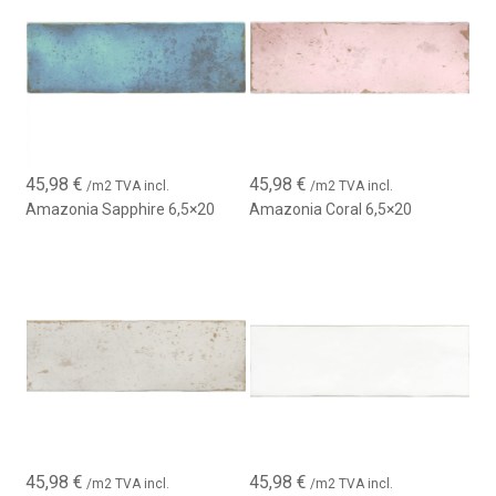
45,98
€
45,98
€
/m2 TVA incl.
/m2 TVA incl.
Amazonia Sapphire 6,5×20
Amazonia Coral 6,5×20
45,98
€
45,98
€
/m2 TVA incl.
/m2 TVA incl.