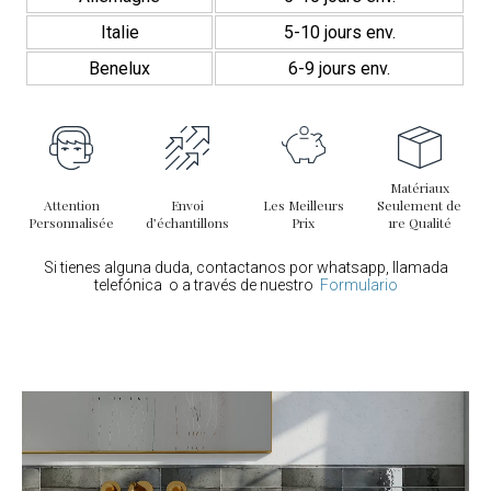
Italie
5-10 jours env.
Benelux
6-9 jours env.
Matériaux
Attention
Envoi
Les Meilleurs
Seulement de
Personnalisée
d’échantillons
Prix
1re Qualité
Si tienes alguna duda, contactanos por whatsapp, llamada
telefónica o a través de nuestro
Formulario