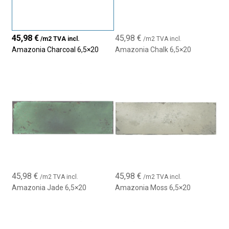
moderne, audacieuse et pleine de style : une invitation à
expérimenter la couleur, la lumière et la texture pour créer des
espaces empreints d’âme et de sophistication.
45,98
€
45,98
€
/m2 TVA incl.
/m2 TVA incl.
Amazonia Charcoal 6,5×20
Amazonia Chalk 6,5×20
45,98
€
45,98
€
/m2 TVA incl.
/m2 TVA incl.
Amazonia Jade 6,5×20
Amazonia Moss 6,5×20