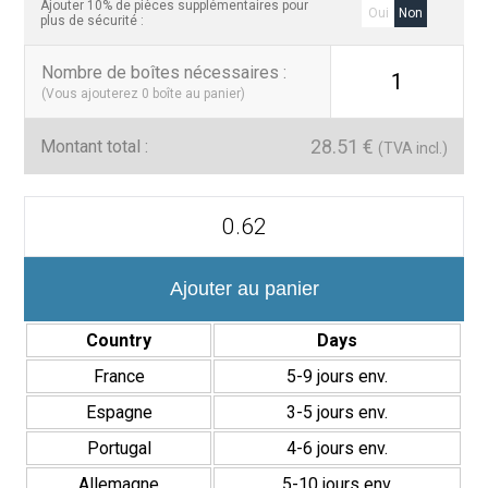
Ajouter 10% de pièces supplémentaires pour
Oui
Non
plus de sécurité :
Nombre de boîtes nécessaires
:
1
(Vous ajouterez
0
boîte au panier)
28.51
€
Montant total :
(TVA incl.)
quantité
de
Amazonia
6,5x20
cm
Ajouter au panier
Revestimiento
Pasta
Country
Days
Blanca
Acabado
France
5-9 jours env.
Brillo
Espagne
3-5 jours env.
Portugal
4-6 jours env.
Allemagne
5-10 jours env.