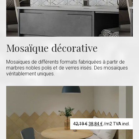
Mosaïque décorative
Mosaïques de différents formats fabriquées à partir de
marbres nobles polis et de verres irisés. Des mosaïques
véritablement uniques.
Le
Le
42,19
€
38,84
€
/m2 TVA incl.
prix
prix
initial
actuel
était :
est :