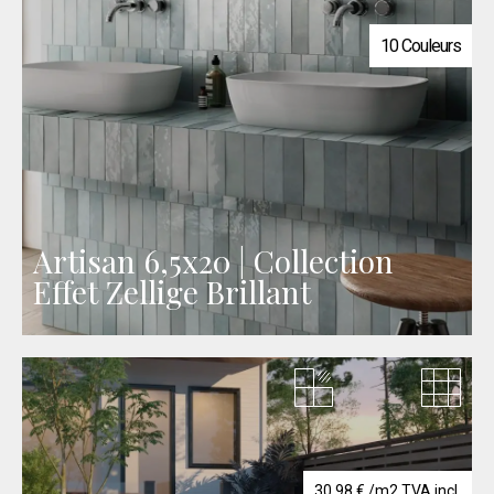
36,72 €
à
62,12 €
10 Couleurs
Artisan 6,5x20 | Collection
Effet Zellige Brillant
30,98
€
/m2 TVA incl.