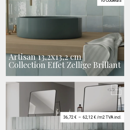
10 Couleurs
Artisan 13,2x13,2 cm |
Collection Effet Zellige Brillant
Plage
36,72
€
–
62,12
€
/m2 TVA incl.
de
prix :