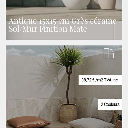
Antique 15x15 cm Grès cérame
Sol/Mur Finition Mate
38,72
€
/m2 TVA incl.
2 Couleurs