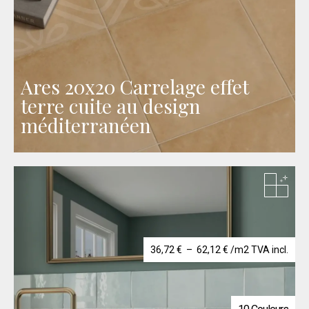
Ares 20x20 Carrelage effet
terre cuite au design
méditerranéen
Plage
36,72
€
–
62,12
€
/m2 TVA incl.
de
prix :
36,72 €
à
62,12 €