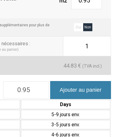
m2
 supplémentaires pour plus de
Oui
Non
s nécessaires
:
1
e au panier)
44.83
€
(TVA incl.)
quantité
Ajouter au panier
de
Antique
15x15
Days
cm
Porcelánico
5-9 jours env.
Suelo/Pared
3-5 jours env.
Acabado
Mate
4-6 jours env.