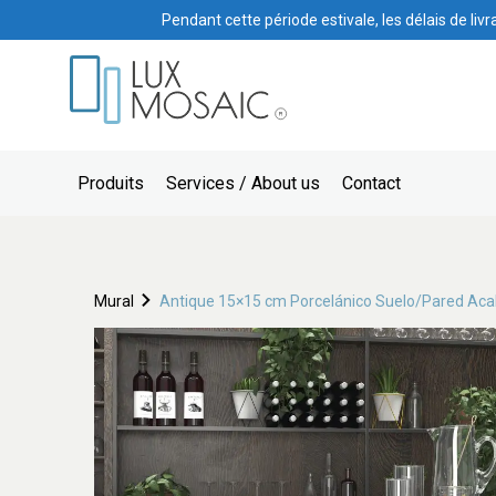
Pendant cette période estivale, les délais de liv
Produits
Services / About us
Contact
Mural
Antique 15×15 cm Porcelánico Suelo/Pared Ac