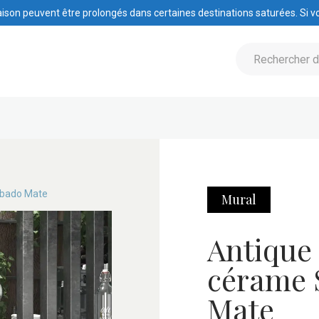
raison peuvent être prolongés dans certaines destinations saturées. Si vo
abado Mate
Mural
Antique 
cérame 
Mate