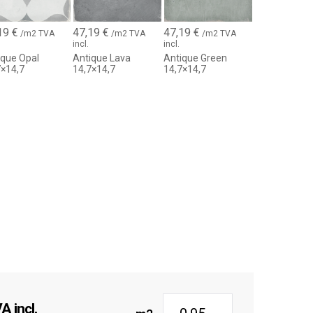
leurs
spirés des carreaux hydrauliques
19
€
47,19
€
47,19
€
/m2 TVA
/m2 TVA
/m2 TVA
incl.
incl.
esthétique artisanale
ique Opal
Antique Lava
Antique Green
 et durabilité
7×14,7
14,7×14,7
14,7×14,7
 incl.