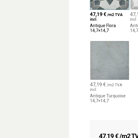
Disponible en
3 cou
2 décors floraux
in
47,19
€
47,
/m2 TVA
incl.
incl.
Finition nuancée à l’
Antique Flora
Ant
Allie tradition, design
14,7×14,7
14,
47,19
€
/m2 TVA
incl.
Antique Turquoise
14,7×14,7
47,19
€
/m2 TVA