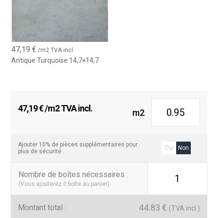
47,19
€
/m2 TVA incl.
Antique Turquoise 14,7×14,7
47,19
€
/m2 TVA incl.
m2
Ajouter 10% de pièces supplémentaires pour
Oui
Non
plus de sécurité :
Nombre de boîtes nécessaires
:
1
(Vous ajouterez
0
boîte au panier)
44.83
€
Montant total :
(TVA incl.)