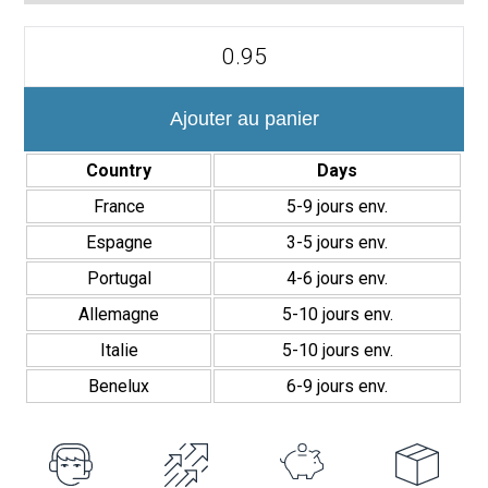
quantité
de
Antique
15x15
cm
Ajouter au panier
Porcelánico
Suelo
Country
Days
Acabado
Mate
France
5-9 jours env.
Espagne
3-5 jours env.
Portugal
4-6 jours env.
Allemagne
5-10 jours env.
Italie
5-10 jours env.
Benelux
6-9 jours env.