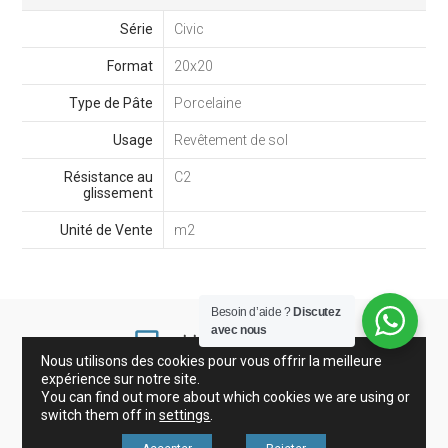
Série
Civic
Format
20x20
Type de Pâte
Porcelaine
Usage
Revêtement de sol
Résistance au
C2
glissement
Unité de Vente
m2
Besoin d’aide ?
Discutez
avec nous
Nous utilisons des cookies pour vous offrir la meilleure
expérience sur notre site.
You can find out more about which cookies we are using or
Grès Cérame et Carreaux
Gresite
Décoration
switch them off in
settings
.