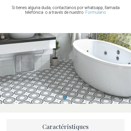
Si tienes alguna duda, contactanos por whatsapp, llamada
Transformez vos espaces
telefónica o a través de nuestro
Formulario
En fin de compte, le
Carreau Civic 20×20
n’est pas qu’un simple
revêtement fonctionnel, mais aussi un élément décoratif qui
apporte style et durabilité à tout espace. Son design
contemporain, associé à sa durabilité et à sa facilité d’entretien,
en fait un choix incontournable pour ceux qui privilégient la
qualité et le design dans les moindres détails. Enfin, osez
transformer vos intérieurs avec cette option qui allie design et
fonctionnalité dans un format compact.
Caractéristiques