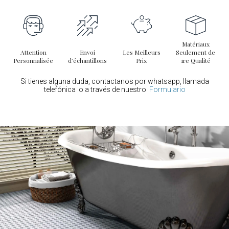
transformant tout espace en un environnement confortable,
élégant et sophistiqué.
Matériaux
Attention
Envoi
Les Meilleurs
Seulement de
Personnalisée
d’échantillons
Prix
1re Qualité
Si tienes alguna duda, contactanos por whatsapp, llamada
telefónica o a través de nuestro
Formulario