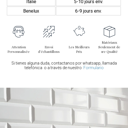
Italie
5-10 jours env.
Benelux
6-9 jours env.
Matériaux
Attention
Envoi
Les Meilleurs
Seulement de
Personnalisée
d’échantillons
Prix
1re Qualité
Si tienes alguna duda, contactanos por whatsapp, llamada
telefónica o a través de nuestro
Formulario