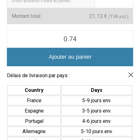
(Vous ajouterez
0
boîte au panier)
21.13
€
Montant total :
(TVA incl.)
quantité
de
Azulejo
Serie
Sevilla
Ajouter au panier
7.5x22.5
Délais de livraison par pays :
Country
Days
France
5-9 jours env.
Espagne
3-5 jours env.
Portugal
4-6 jours env.
Allemagne
5-10 jours env.