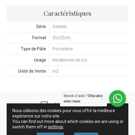
Caractéristiques
Série
Vedado
Format
20x20cm
Type de Pâte
Porcelaine
Usage
Revêtement de sol
Unité de Vente
m2
Besoin d’aide ?
Discutez
avec nous
Nous utilisons des cookies pour vous offrir la meilleure
expérience sur notre site.
You can find out more about which cookies we are using or
Grès Cérame et Carreaux
Gresite
Décoration
switch them off in
settings
.