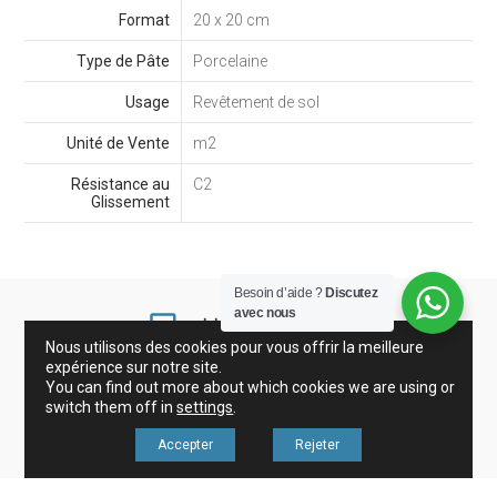
Format
20 x 20 cm
Type de Pâte
Porcelaine
Usage
Revêtement de sol
Unité de Vente
m2
Résistance au
C2
Glissement
Besoin d’aide ?
Discutez
avec nous
Nous utilisons des cookies pour vous offrir la meilleure
expérience sur notre site.
You can find out more about which cookies we are using or
Grès Cérame et Carreaux
Gresite
Décoration
switch them off in
settings
.
Accepter
Rejeter
Revisa nuestros avisos legales en nuestro menú