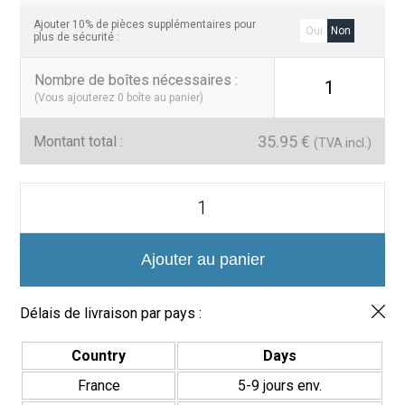
des contrastes sophistiqués et élégants.
Ajouter 10% de pièces supplémentaires pour
Oui
Non
plus de sécurité :
Transformez vos espaces
Nombre de boîtes nécessaires
:
1
Les
Carreaux District Circles 20×20
ne sont pas qu’un
(Vous ajouterez
0
boîte au panier)
revêtement fonctionnel, mais également une pièce décorative qui
redéfinit vos intérieurs grâce à leur design exclusif. Osez rénover
35.95
€
Montant total :
(TVA incl.)
vos espaces avec ces carreaux qui allient style, durabilité et
créativité dans un format compact.
quantité
de
Azulejos
District
Circles
Ajouter au panier
20x20
–
Diseño
Délais de livraison par pays :
Circular
Country
Days
France
5-9 jours env.