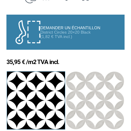
modernité et fonctionnalité. Fabriqués en grès cérame de haute
qualité, ces carreaux garantissent une résistance à l’usure
quotidienne et une longue durée de vie. En outre, leur design
géométrique circulaire crée des motifs décoratifs uniques,
ajoutant une touche créative et sophistiquée à tout espace.
DEMANDER UN ÉCHANTILLON
District Circles 20×20 Black
Caractéristiques principales
(
1,82
€
TVA incl.)
Format compact :
Leur format de 20×20 cm facilite
l’installation et permet de créer des designs personnalisés
qui se démarquent dans n’importe quelle pièce.
35,95
€
/m2 TVA incl.
Matériau de haute qualité :
Fabriqués en grès cérame
durable, ils assurent une performance exceptionnelle même
dans des environnements exigeants.
Design géométrique circulaire :
Des motifs modernes et
dynamiques qui apportent style et caractère contemporain
aux intérieurs.
Finition polyvalente :
Compatibles avec divers styles
décoratifs, du minimalisme à l’industriel ou au
contemporain.