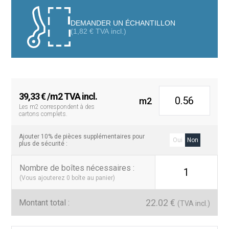
Avec une surface R10/Classe 2, il convient à toutes les pièces de
DEMANDER UN ÉCHANTILLON
la maison, y compris aux patios.
(
1,82
€
TVA incl.)
39,33
€
/m2 TVA incl.
m2
Les m2 correspondent à des
cartons complets.
Ajouter 10% de pièces supplémentaires pour
Oui
Non
plus de sécurité :
Nombre de boîtes nécessaires
:
1
(Vous ajouterez
0
boîte au panier)
22.02
€
Montant total :
(TVA incl.)