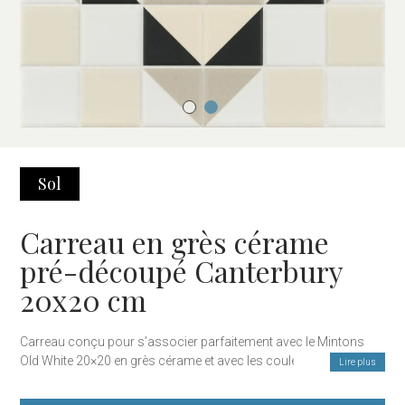
Sol
Carreau en grès cérame
pré-découpé Canterbury
20x20 cm
Carreau conçu pour s’associer parfaitement avec le Mintons
Old White 20×20 en grès cérame et avec les couleurs de la
Lire plus
collection de revêtements Flat 7,5×30 ainsi que les carreaux
hexagonaux Exa.