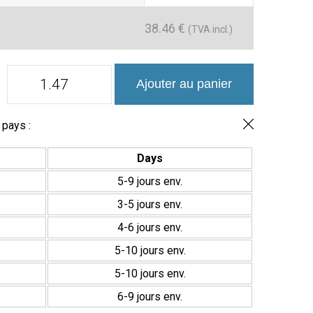
38.46
€
(TVA incl.)
quantité
Ajouter au panier
de
Cotto
Porcelánico
30x60
 pays :
Suave
Days
5-9 jours env.
3-5 jours env.
4-6 jours env.
5-10 jours env.
5-10 jours env.
6-9 jours env.