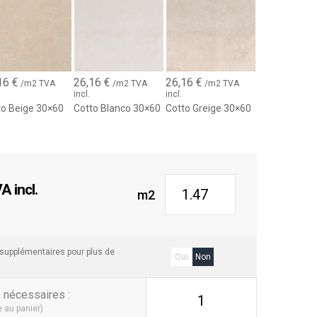
16
€
26,16
€
26,16
€
/m2 TVA
/m2 TVA
/m2 TVA
incl.
incl.
to Beige 30×60
Cotto Blanco 30×60
Cotto Greige 30×60
 incl.
m2
 supplémentaires pour plus de
Oui
Non
s nécessaires
:
1
e au panier)