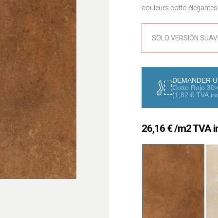
couleurs cotto élégantes 
Carrelage en grès cérame 
naturelles et terreuses 
SOLO VERSIÓN SUAV
DEMANDER U
Cotto Rojo 30
(
1,82
€
TVA inc
26,16
€
/m2 TVA in