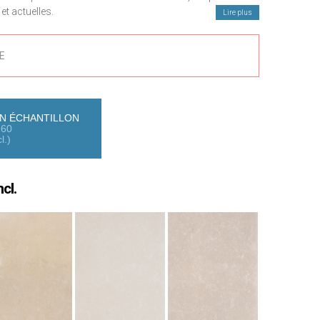
et actuelles.
Lire plus
de la plus haute qualité, offrant la chaleur des couleurs
dans des tons soigneusement sélectionnés et modernes.
E
N ÉCHANTILLON
×60
l.)
cl.