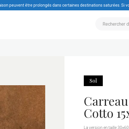
raison peuvent être prolongés dans certaines destinations saturées. Si vo
Sol
Carreau
Cotto 15
La version en taille 30×60