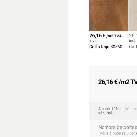
26,16
€
26,
/m2 TVA
incl.
incl.
Cotto Rojo 30×60
Cot
26,16
€
/m2 TVA
Ajouter 10% de pièces
sécurité :
Nombre de boîte
(Vous ajouterez
0
boît