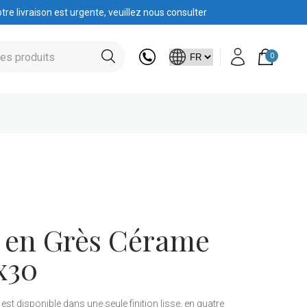
tre livraison est urgente, veuillez nous consulter
0
 en Grès Cérame
x30
 est disponible dans une seule finition lisse, en quatre