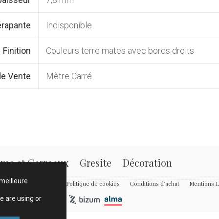
érapante
Indisponible
Finition
Couleurs terre mates avec bords droits
de Vente
Mètre Carré
ame et Carreaux
Gresite
Décoration
 meilleure
ours et d’Annulations
Politique de cookies
Conditions d’achat
Mentions L
e are using or