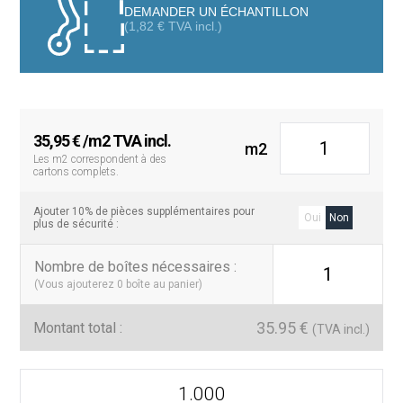
aesthetic that transforms both floors and walls in kitchens,
DEMANDER UN ÉCHANTILLON
bathrooms, living rooms, or even terraces.
(
1,82
€
TVA incl.)
Thanks to its square format of 20×20 cm, the Havana tile is ideal
for creating striking visual compositions, whether used as a
complete covering or combined with other plain tiles to highlight
specific areas. Its durable finish makes it an excellent choice for
high-traffic areas, maintaining its beauty over time
35,95
€
/m2 TVA incl.
m2
Les m2 correspondent à des
cartons complets.
Ajouter 10% de pièces supplémentaires pour
Oui
Non
plus de sécurité :
Nombre de boîtes nécessaires
:
1
(Vous ajouterez
0
boîte au panier)
35.95
€
Montant total :
(TVA incl.)
quantité
de