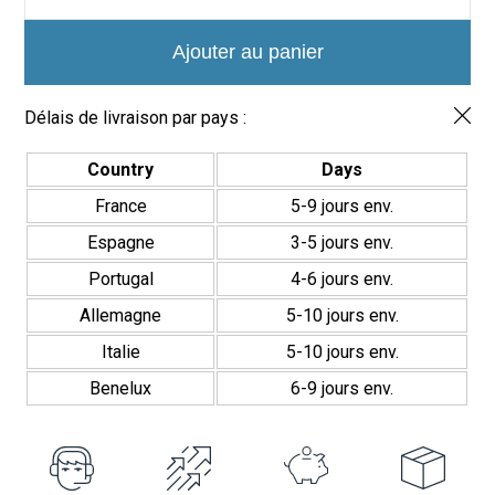
Azulejo
Porcelánico
Havana
Ajouter au panier
20x20cm
Délais de livraison par pays :
Country
Days
France
5-9 jours env.
Espagne
3-5 jours env.
Portugal
4-6 jours env.
Allemagne
5-10 jours env.
Italie
5-10 jours env.
Benelux
6-9 jours env.