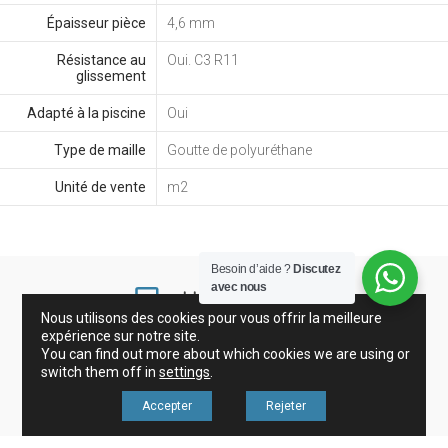
Épaisseur pièce
4,6 mm
Résistance au
Oui. C3 R11
glissement
Adapté à la piscine
Oui
Type de maille
Goutte de polyuréthane
Unité de vente
m2
Besoin d’aide ?
Discutez
avec nous
Nous utilisons des cookies pour vous offrir la meilleure
expérience sur notre site.
You can find out more about which cookies we are using or
Grès Cérame et Carreaux
Gresite
Décoration
switch them off in
settings
.
Accepter
Rejeter
Revisa nuestros avisos legales en nuestro menú