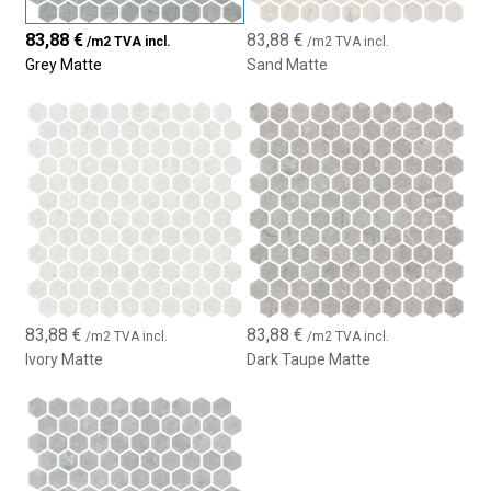
créant ainsi des espaces uniques sans sacrifier la praticité.
83,88
€
83,88
€
/m2 TVA incl.
/m2 TVA incl.
Engagement Environnemental
Grey Matte
Sand Matte
Fabriquée avec 98 % de verre recyclé, la mosaïque Hex
Normatech 3175 reflète notre engagement en faveur de la
durabilité et du respect de l’environnement. Chaque pièce de cette
mosaïque représente un choix conscient et responsable pour
ceux qui valorisent un design écologique sans compromettre la
qualité. En choisissant ce produit, vous contribuez à un
environnement plus durable et équilibré tout en préservant le
design et la fonctionnalité.
Polyvalence et Facilité d’Installation
83,88
€
83,88
€
/m2 TVA incl.
/m2 TVA incl.
Cette mosaïque hexagonale est facile à installer grâce à son
Ivory Matte
Dark Taupe Matte
format en plaques, garantissant une finition rapide et uniforme.
Sa polyvalence la rend adaptée à de nombreuses applications,
des espaces résidentiels aux espaces commerciaux. Si vous
recherchez une option décorative qui combine élégance,
sécurité et durabilité, la Hex Normatech 3175 est un excellent
choix.