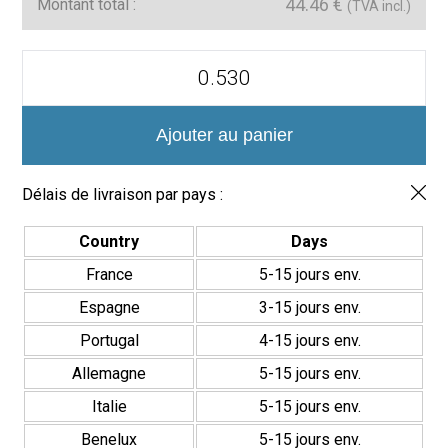
44.46
€
Montant total :
(TVA incl.)
quantité
de
Hex
Normatech
3175
Ajouter au panier
Mosaico
Vítreo
Mate
Délais de livraison par pays :
Hexagonal
Country
Days
France
5-15 jours env.
Espagne
3-15 jours env.
Portugal
4-15 jours env.
Allemagne
5-15 jours env.
Italie
5-15 jours env.
Benelux
5-15 jours env.