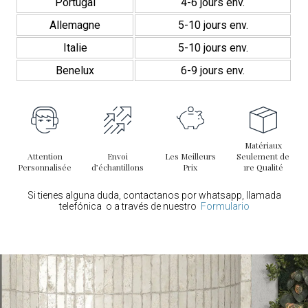
Portugal
4-6 jours env.
Allemagne
5-10 jours env.
Italie
5-10 jours env.
Benelux
6-9 jours env.
Matériaux
Attention
Envoi
Les Meilleurs
Seulement de
Personnalisée
d’échantillons
Prix
1re Qualité
Si tienes alguna duda, contactanos por whatsapp, llamada
telefónica o a través de nuestro
Formulario