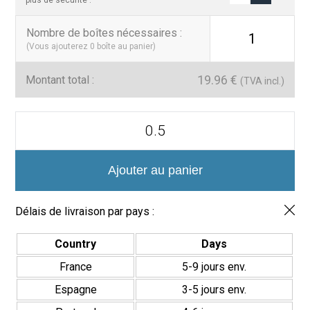
Nombre de boîtes nécessaires
:
1
(Vous ajouterez
0
boîte au panier)
19.96
€
Montant total :
(TVA incl.)
quantité
de
Azulejo
Porcelánico
Colección
Ajouter au panier
Era
7x28cm
Délais de livraison par pays :
Country
Days
France
5-9 jours env.
Espagne
3-5 jours env.