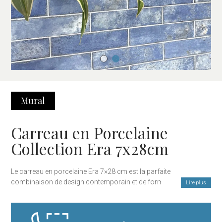
Mural
Carreau en Porcelaine
Collection Era 7x28cm
Le carreau en porcelaine Era 7×28 cm est la parfaite
combinaison de design contemporain et de format raffiné. Avec
Lire plus
sa forme rectangulaire allongée, ce carreau offre une solution
polyvalente et élégante pour le revêtement mural dans les
cuisines, salles de bains ou tout espace intérieur recherchant