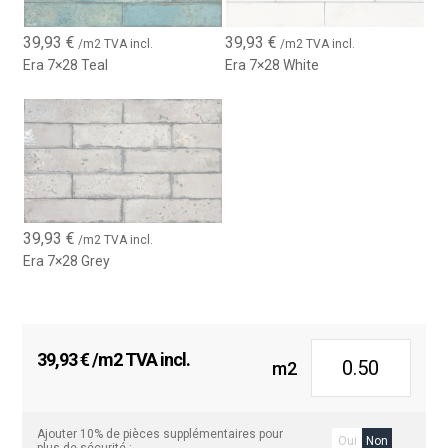
39,93
€
39,93
€
/m2 TVA incl.
/m2 TVA incl.
Era 7×28 Teal
Era 7×28 White
39,93
€
/m2 TVA incl.
Era 7×28 Grey
39,93
€
/m2 TVA incl.
m2
Ajouter 10% de pièces supplémentaires pour
Oui
Non
plus de sécurité :