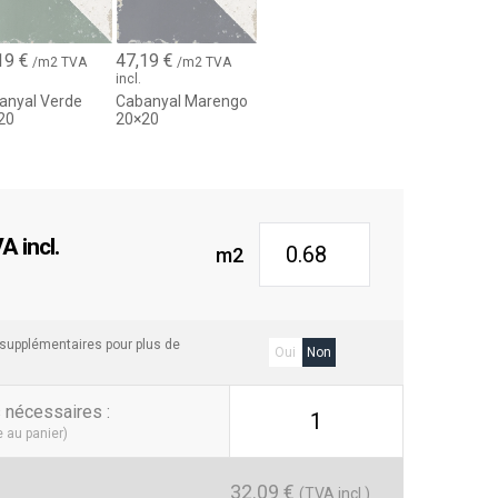
19
€
47,19
€
/m2 TVA
/m2 TVA
incl.
anyal Verde
Cabanyal Marengo
20
20×20
 incl.
m2
 supplémentaires pour plus de
Oui
Non
s nécessaires
:
1
e au panier)
32.09
€
(TVA incl.)