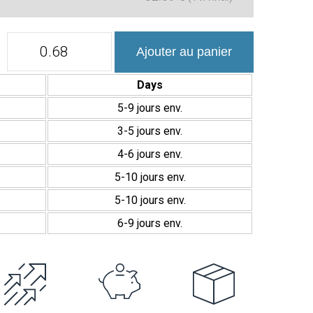
quantité
Ajouter au panier
de
Azulejo
Porcelánico
Days
Suelo
Mate
5-9 jours env.
Antiga
3-5 jours env.
20x20
cm
4-6 jours env.
5-10 jours env.
5-10 jours env.
6-9 jours env.