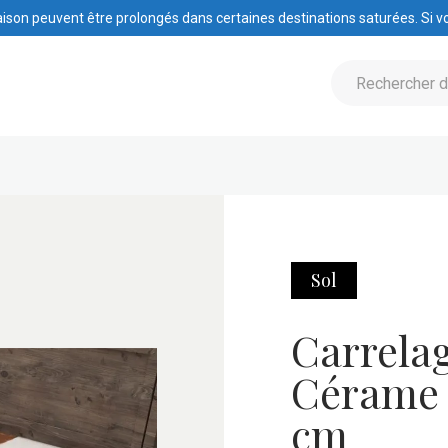
raison peuvent être prolongés dans certaines destinations saturées. Si vo
Sol
Carrelag
Cérame 
cm