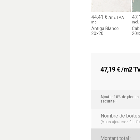
44,41
€
47,
/m2 TVA
incl.
incl.
Antiga Blanco
Cab
20×20
20×
47,19
€
/m2 TVA
Ajouter 10% de pièces
sécurité :
Nombre de boîte
(Vous ajouterez
0
boît
Montant total :