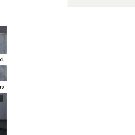
l.
rs