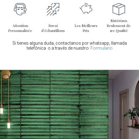
Matériaux
Attention
Envoi
Les Meilleurs
Seulement de
Personnalisée
d’échantillons
Prix
1re Qualité
Si tienes alguna duda, contactanos por whatsapp, llamada
telefónica o a través de nuestro
Formulario