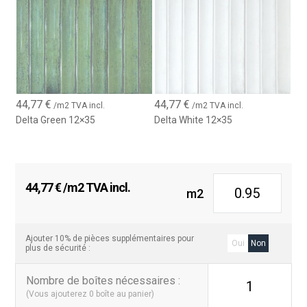
44,77
€
44,77
€
/m2 TVA incl.
/m2 TVA incl.
Delta Green 12×35
Delta White 12×35
44,77
€
/m2 TVA incl.
m2
Ajouter 10% de pièces supplémentaires pour
Oui
Non
plus de sécurité :
Nombre de boîtes nécessaires
:
1
(Vous ajouterez
0
boîte au panier)