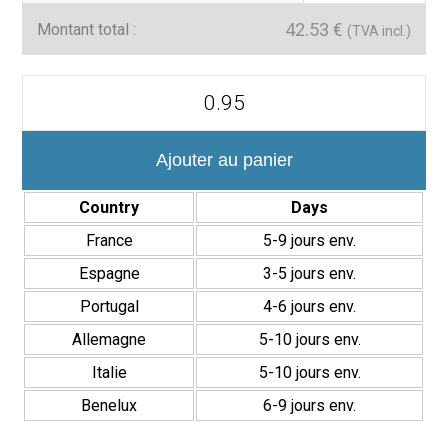
42.53
€
Montant total :
(TVA incl.)
quantité
de
Delta
12×35
cm
Ajouter au panier
Revestimiento
Pasta
Country
Days
Blanca
Brillante
France
5-9 jours env.
Relieve
Espagne
3-5 jours env.
Portugal
4-6 jours env.
Allemagne
5-10 jours env.
Italie
5-10 jours env.
Benelux
6-9 jours env.