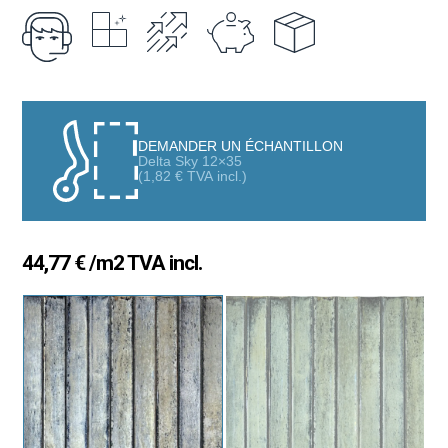
amplifie la lumière et crée un effet visuel sophistiqué, idéal pour
cuisines, salles de bains, couloirs et espaces recherchant
luminosité et sensation d’espace.
La collection propose
deux versions complémentaires
:
Une
pièce lisse
, parfaite pour des surfaces uniformes et
DEMANDER UN ÉCHANTILLON
lumineuses.
Delta Sky 12×35
(
1,82
€
TVA incl.)
Une
pièce en relief
, qui apporte texture subtile et
profondeur décorative sans alourdir le design.
Les deux peuvent être combinées pour créer des compositions
44,77
€
/m2 TVA incl.
élégantes qui ajoutent mouvement et style tout en conservant
l’harmonie. Le format
12×35 cm
facilite la pose et s’intègre à des
intérieurs contemporains, minimalistes, méditerranéens ou plus
classiques.
Caractéristiques principales :
Revêtement mural en pâte blanche
Format
12×35 cm