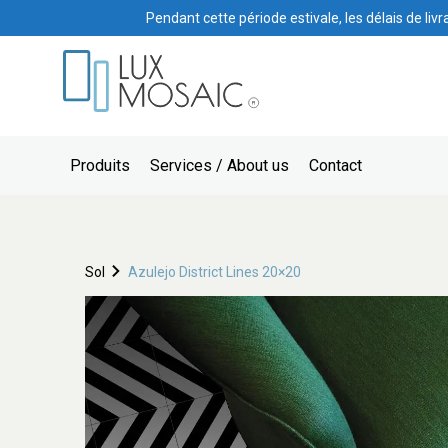
Pendant cette période estivale, les délais de liv
Produits
Services / About us
Contact
Sol
Azulejo District Lines 20×20