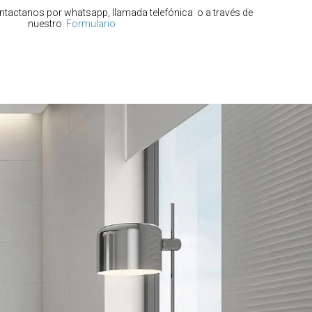
ontactanos por whatsapp, llamada telefónica o a través de
nuestro
Formulario