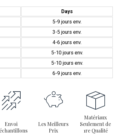
20x20
rative :
Parfaits pour être associés à des matériaux
tal ou la pierre, créant des contrastes équilibrés et
Days
5-9 jours env.
ces
3-5 jours env.
ines 20×20
ne sont pas seulement un revêtement
4-6 jours env.
nt une pièce décorative qui transforme les intérieurs
5-10 jours env.
t élégant. De plus, leurs deux designs classiques à effet
ibilité en blanc uni pour les bordures et les motifs tapis les
5-10 jours env.
valents pour des projets décoratifs personnalisés. Osez
6-9 jours env.
ces carreaux qui allient style, résistance et polyvalence
.
Matériaux
Envoi
Les Meilleurs
Seulement de
échantillons
Prix
1re Qualité