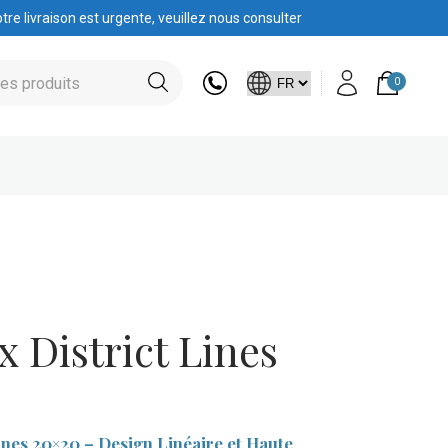
tre livraison est urgente, veuillez nous consulter
0
 District Lines
ines 20×20 – Design Linéaire et Haute