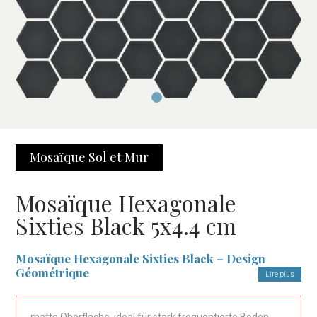
Mosaïque Sol et Mur
Mosaïque Hexagonale
Sixties Black 5x4.4 cm
Mosaïque Hexagonale Sixties Black – Design
Géométrique
Lire plus
Le
Mosaïque Hexagonale Sixties Black
est le choix idéal pour
ceux qui recherchent un revêtement moderne et élégant. Son