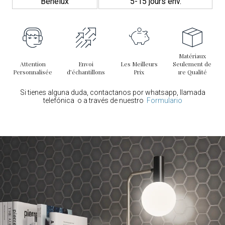
Benelux
5-15 jours env.
et confort. Grâce à sa polyvalence, il s’adapte à une large
gamme de projets, qu’ils soient résidentiels ou commerciaux.
Avec une installation et un entretien faciles, le
Mosaïque Sixties
Black
est un choix fiable et durable qui transformera n’importe
quel espace, apportant une finition de haute qualité et une touche
Matériaux
Attention
Envoi
Les Meilleurs
Seulement de
unique.
Personnalisée
d’échantillons
Prix
1re Qualité
Si tienes alguna duda, contactanos por whatsapp, llamada
telefónica o a través de nuestro
Formulario