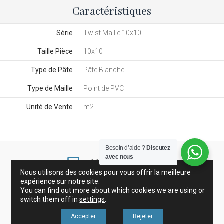
Caractéristiques
Série
Twist Maille 10x10
Taille Pièce
10x10
Type de Pâte
Pâte Blanche
Type de Maille
Point de PVC
Unité de Vente
m2
Besoin d’aide ?
Discutez
avec nous
Nous utilisons des cookies pour vous offrir la meilleure
expérience sur notre site.
You can find out more about which cookies we are using or
Grès Cérame et Carreaux
Gresite
Décoration
switch them off in
settings
.
Accepter
Rejeter