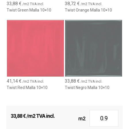
seulement une solution esthétique exceptionnelle, mais garantit
33,88
€
38,72
€
/m2 TVA incl.
/m2 TVA incl.
également sécurité et confort. Grâce à sa polyvalence, il
Twist Green Malla 10×10
Twist Orange Malla 10×10
s’adapte à une large gamme de projets, tant résidentiels que
commerciaux.
Avec une installation facile et un entretien minimal, la
Malla de
Carrelage Naprec On
est un choix fiable et durable qui
transformera n’importe quel espace, apportant une finition de
haute qualité et une touche unique.
41,14
€
33,88
€
/m2 TVA incl.
/m2 TVA incl.
Twist Red Malla 10×10
Twist Negro Malla 10×10
33,88
€
/m2 TVA incl.
m2