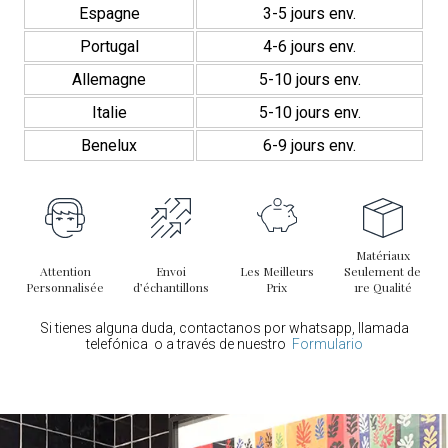
Espagne
3-5 jours env.
Portugal
4-6 jours env.
Allemagne
5-10 jours env.
Italie
5-10 jours env.
Benelux
6-9 jours env.
Matériaux
Attention
Envoi
Les Meilleurs
Seulement de
Personnalisée
d’échantillons
Prix
1re Qualité
Si tienes alguna duda, contactanos por whatsapp, llamada
telefónica o a través de nuestro
Formulario