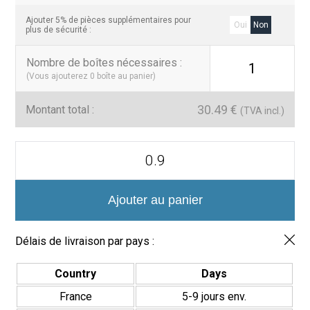
Ajouter 5% de pièces supplémentaires pour
Oui
Non
plus de sécurité :
Nombre de boîtes nécessaires
:
1
(Vous ajouterez
0
boîte au panier)
30.49
€
Montant total :
(TVA incl.)
quantité
de
Malla
de
Azulejo
Ajouter au panier
Twist
–
Diseño
Délais de livraison par pays :
Geométrico
Country
Days
France
5-9 jours env.