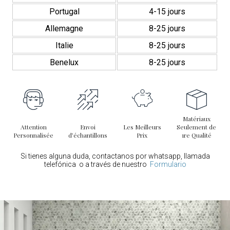
Portugal
4-15 jours
Allemagne
8-25 jours
Italie
8-25 jours
Benelux
8-25 jours
Matériaux
Attention
Envoi
Les Meilleurs
Seulement de
Personnalisée
d’échantillons
Prix
1re Qualité
Si tienes alguna duda, contactanos por whatsapp, llamada
telefónica o a través de nuestro
Formulario