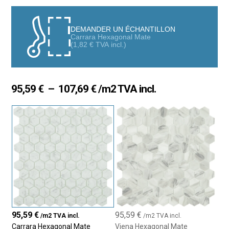
finitions antidérapantes.
Idéal pour être combiné avec les collections de mosaïques
DEMANDER UN ÉCHANTILLON
Carrara Hexagonal Mate
Supreme et Antártica.
(
1,82
€
TVA incl.)
Le marbre n’est pas seulement à la mode, il apporte également
une touche d’intemporalité aux espaces.
Plage
95,59
€
–
107,69
€
/m2 TVA incl.
de
prix :
95,59 €
à
107,69 €
95,59
€
95,59
€
/m2 TVA incl.
/m2 TVA incl.
Carrara Hexagonal Mate
Viena Hexagonal Mate