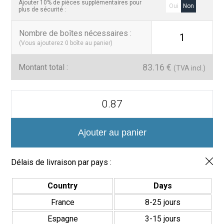
Ajouter 10% de pièces supplémentaires pour
Oui
Non
plus de sécurité :
Nombre de boîtes nécessaires
:
1
(Vous ajouterez
0
boîte au panier)
83.16
€
Montant total :
(TVA incl.)
quantité
de
Colección
Mármol
Hexagonal
Ajouter au panier
Mosaico
Vítreo
35x35mm
Délais de livraison par pays :
Country
Days
France
8-25 jours
Espagne
3-15 jours