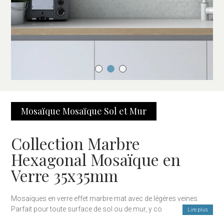
Mosaïque
Mosaïque Sol et Mur
Collection Marbre
Hexagonal Mosaïque en
Verre 35x35mm
Mosaïques en verre effet marbre mat avec de légères veines.
Parfait pour toute surface de sol ou de mur, y compris bien sûr
Lire plus
dans les zones humides. Également disponibles avec des