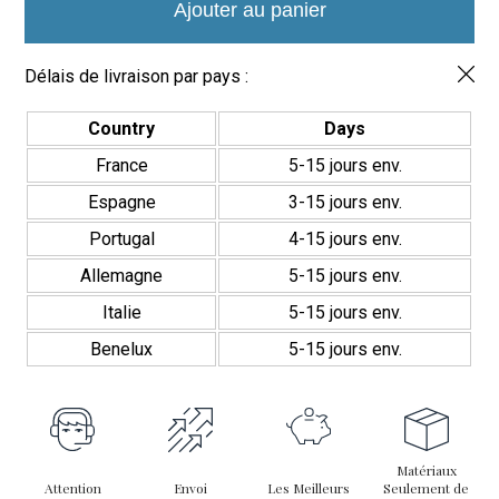
et confort. Grâce à sa polyvalence, il s’adapte à une large
Sixties
Ajouter au panier
gamme de projets, qu’ils soient résidentiels ou commerciaux.
Rosa
5.44
cm
Avec une installation et un entretien faciles, le
Mosaïque Sixties
Délais de livraison par pays :
Rosa
est un choix fiable et durable qui transformera n’importe
quel espace, apportant une finition de haute qualité et une touche
Country
Days
unique.
France
5-15 jours env.
Espagne
3-15 jours env.
Portugal
4-15 jours env.
Allemagne
5-15 jours env.
Italie
5-15 jours env.
Benelux
5-15 jours env.
Matériaux
Attention
Envoi
Les Meilleurs
Seulement de