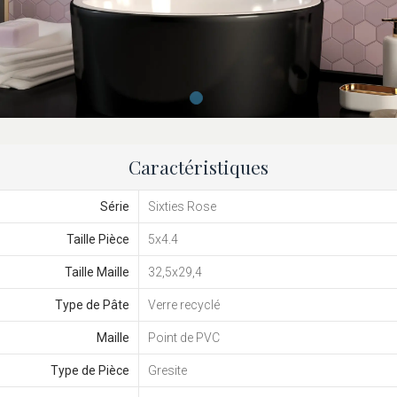
Caractéristiques
Série
Sixties Rose
Taille Pièce
5x4.4
Taille Maille
32,5x29,4
Type de Pâte
Verre recyclé
Maille
Point de PVC
Type de Pièce
Gresite