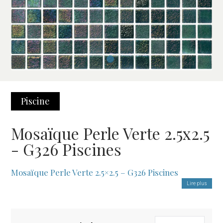
Piscine
Mosaïque Perle Verte 2.5x2.5
- G326 Piscines
Mosaïque Perle Verte 2.5×2.5 – G326 Piscines
Lire plus
La
Mosaïque Perle Verte 2.5×2.5
est le choix idéal pour ceux
qui recherchent un revêtement élégant et fonctionnel, non
seulement pour les piscines, mais aussi pour d’autres surfaces