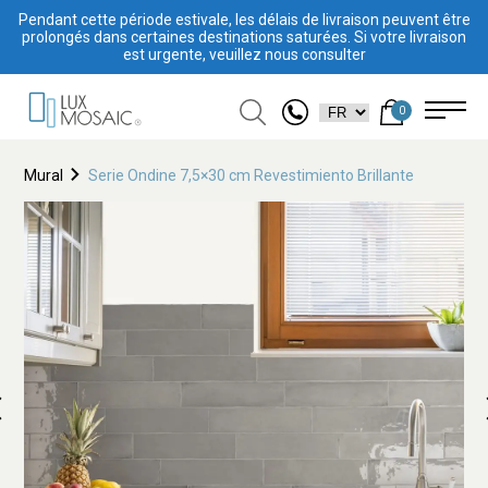
Pendant cette période estivale, les délais de livraison peuvent être
prolongés dans certaines destinations saturées. Si votre livraison
est urgente, veuillez nous consulter
0
Mural
Serie Ondine 7,5×30 cm Revestimiento Brillante