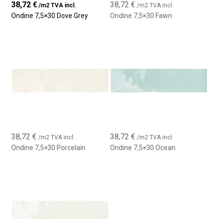
38,72
€
38,72
€
/m2 TVA incl.
/m2 TVA incl.
Revêtements muraux intérieurs
Ondine 7,5×30 Dove Grey
Ondine 7,5×30 Fawn
Salles de bains et cuisines de style vintage ou classique
Murs décoratifs et zones d’accent
Projets résidentiels et commerciaux
38,72
€
38,72
€
/m2 TVA incl.
/m2 TVA incl.
Ondine 7,5×30 Porcelain
Ondine 7,5×30 Ocean