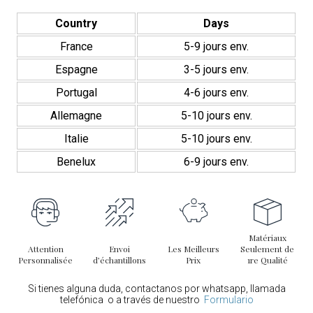
Colección
Luxury
Country
Days
260
France
5-9 jours env.
Espagne
3-5 jours env.
Portugal
4-6 jours env.
Allemagne
5-10 jours env.
Italie
5-10 jours env.
Benelux
6-9 jours env.
Matériaux
Attention
Envoi
Les Meilleurs
Seulement de
Personnalisée
d’échantillons
Prix
1re Qualité
Si tienes alguna duda, contactanos por whatsapp, llamada
telefónica o a través de nuestro
Formulario