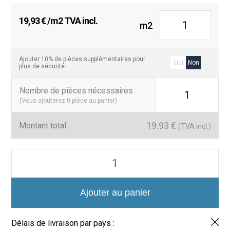
19,93
€
/m2 TVA incl.
m2
Ajouter 10% de pièces supplémentaires pour
Oui
Non
plus de sécurité :
Nombre de pièces nécessaires
:
1
(Vous ajouterez
0
pièce au panier)
19.93
€
Montant total :
(TVA incl.)
quantité
de
Perfiles
Rectos
de
Ajouter au panier
Aluminio
Lacado
-
Délais de livraison par pays :