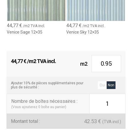
44,77
€
44,77
€
/m2 TVA incl.
/m2 TVA incl.
Venice Sage 12×35
Venice Sky 12×35
44,77
€
/m2 TVA incl.
m2
Ajouter 10% de pièces supplémentaires pour
Oui
Non
plus de sécurité :
Nombre de boîtes nécessaires
:
1
(Vous ajouterez
0
boîte au panier)
42.53
€
Montant total :
(TVA incl.)