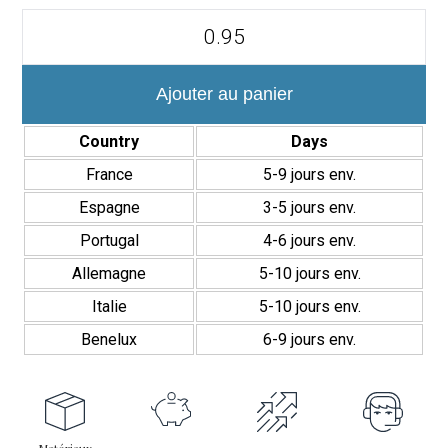
quantité
de
Venice
12×35
cm
Ajouter au panier
Revestimiento
Pasta
Country
Days
Blanca
Brillante
France
5-9 jours env.
Espagne
3-5 jours env.
Portugal
4-6 jours env.
Allemagne
5-10 jours env.
Italie
5-10 jours env.
Benelux
6-9 jours env.