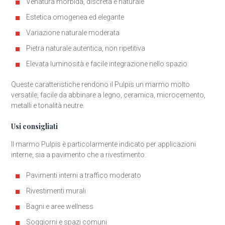
Venatura morbida, discreta e naturale
Estetica omogenea ed elegante
Variazione naturale moderata
Pietra naturale autentica, non ripetitiva
Elevata luminosità e facile integrazione nello spazio
Queste caratteristiche rendono il Pulpis un marmo molto
versatile, facile da abbinare a legno, ceramica, microcemento,
metalli e tonalità neutre.
Usi consigliati
Il marmo Pulpis è particolarmente indicato per applicazioni
interne, sia a pavimento che a rivestimento:
Pavimenti interni a traffico moderato
Rivestimenti murali
Bagni e aree wellness
Soggiorni e spazi comuni