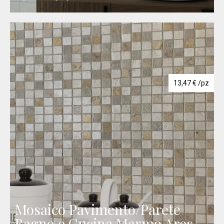
13,47
€
/pz
Mosaico Pavimento/Parete
Bagno e Cucina Marmo Ares