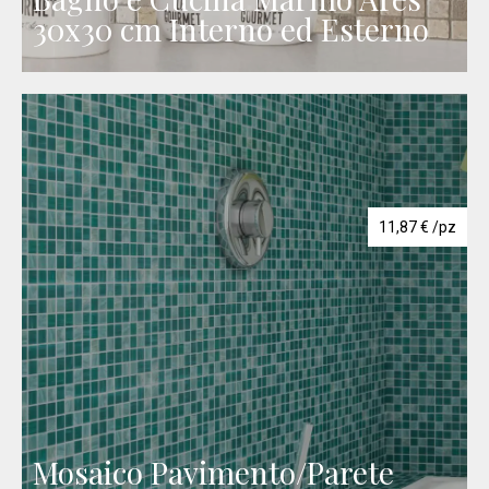
30x30 cm Interno ed Esterno
11,87
€
/pz
Mosaico Pavimento/Parete