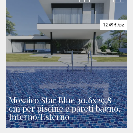
12,49
€
/pz
Mosaico Star Blue 30,6x29,8
cm per piscine e pareti bagno,
Interno/Esterno