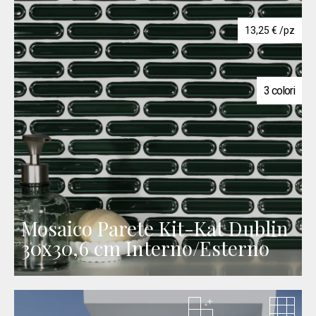
13,25
€
/pz
3 colori
Mosaico Parete Kit-Kat Dublin
30x30,6 cm Interno/Esterno