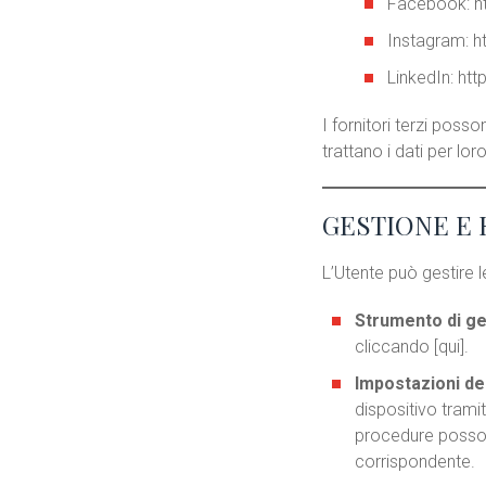
Facebook:
h
Instagram:
h
LinkedIn:
htt
I fornitori terzi posso
trattano i dati per lor
GESTIONE E 
L’Utente può gestire l
Strumento di ges
cliccando [qui].
Impostazioni de
dispositivo trami
procedure posson
corrispondente.