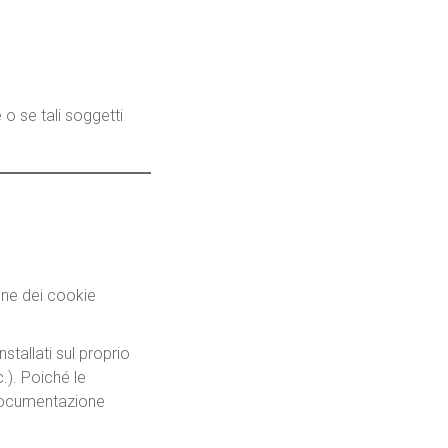
 o se tali soggetti
one dei cookie
nstallati sul proprio
.). Poiché le
 documentazione