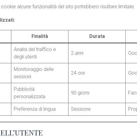
i cookie alcune funzionalità del sito potrebbero risultare limitate.
izzati:
Finalità
Durata
Analisi del traffico e
2 anni
Goo
degli utenti
Monitoraggio delle
24 ore
Goo
sessioni
Pubblicità
90 giorni
Fac
personalizzata
Preferenza di lingua
Sessione
Pro
ELL’UTENTE