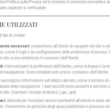
stra Politica sulla Privacy ed è richiesto il consenso preventivo de
o, esplicito e verificabile.
IE UTILIZZATI
ti tipi di cookie:
mente necessari:
consentono all’Utente di navigare nel sito e uti
se, come il login o la configurazione delle preferenze di privacy. 
 sito e non richiedono il consenso dell’Utente.
i:
memorizzano le preferenze dell’Utente, come la lingua o la r
 di navigazione. Sono installati solo previo consenso dell’Utente.
raccolgono informazioni sull’utilizzo del sito, come il numero di vi
durata della navigazione. I dati raccolti sono anonimi e servono a 
 sito. Esempio: Google Analytics (_ga, _gid).
ari:
utilizzati per mostrare annunci pertinenti all’Utente in base all
to. Consentono la gestione degli spazi pubblicitari e possono ess