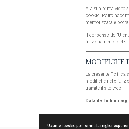
Alla sua prima visita 
cookie. Potrà accettar
memorizzata e potrà 
Il consenso dell’Utent
funzionamento del sit
MODIFICHE D
La presente Politica s
modifiche nelle funzi
tramite il sito web.
Data dell’ultimo ag
Usiamo i cookie per fornirti la miglior esperi