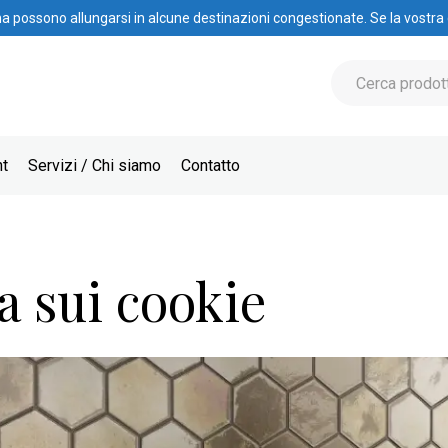
na possono allungarsi in alcune destinazioni congestionate. Se la vostra
nt
Servizi / Chi siamo
Contatto
ca sui cookie