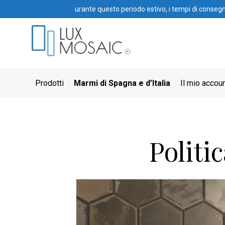
urante questo periodo estivo, i tempi di conseg
Prodotti
Marmi di Spagna e d’Italia
Il mio accou
Politi