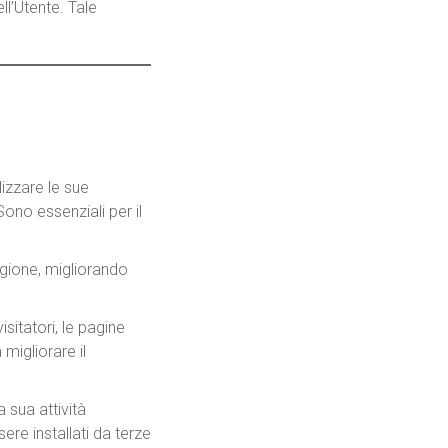
ll’Utente. Tale
lizzare le sue
Sono essenziali per il
egione, migliorando
sitatori, le pagine
migliorare il
a sua attività
ere installati da terze