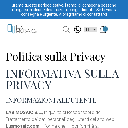
urante questo periodo estivo, i tempi di consegna possono
allungarsi in alcune destinazioni congestionate. Se la vostra
consegna è urgente, vi preghiamo di contattarci
0
Politica sulla Privacy
INFORMATIVA SULLA
PRIVACY
INFORMAZIONI ALL’UTENTE
LAB MOSAIC S.L.
, in qualità di Responsabile del
Trattamento dei dati personali degli Utenti del sito web
Luxmosaic.com
, informa che, in conformità a: