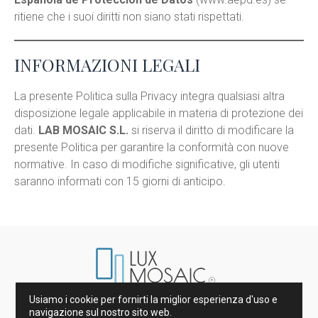
ritiene che i suoi diritti non siano stati rispettati.
INFORMAZIONI LEGALI
La presente Politica sulla Privacy integra qualsiasi altra
disposizione legale applicabile in materia di protezione dei
dati.
LAB MOSAIC S.L.
si riserva il diritto di modificare la
presente Politica per garantire la conformità con nuove
normative. In caso di modifiche significative, gli utenti
saranno informati con 15 giorni di anticipo.
Usiamo i cookie per fornirti la miglior esperienza d'uso e
Marmi di Spagna e d’Italia
navigazione sul nostro sito web.