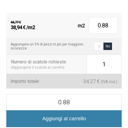
durevole per le tue esigenze decorative. Non aspettare oltre,
44,77 €.
38,94 €.
trasforma la tua casa con la
Piastrella decorativa Ultragloss
Agadir
!
44,77
€
m2
Il
Il
38,94
€
/m2
prezzo
prezzo
originale
attuale
era:
è:
Aggiungere un 5% di pezzi in più per maggiore
Si
No
sicurezza:
44,77 €.
38,94 €.
Numero di scatole richieste
:
1
(Aggiungerai
0
scatola al carrello)
34.27
€
Importo totale:
(IVA incl.)
Agadir
Ultragloss
7x28
Azulejo
Porcelánico
Aggiungi al carrello
quantità