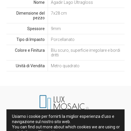
Nome
Agadir Lago Ultragloss
Dimensione del
7x28 cm
pezzo
Spessore
9mm
Tipo di Impasto
Porcellanato
Colore e Finitura
Blu scuro, superficie irregolare e bordi
dritti
Unità di Vendita
Metro quadrato
Usiamo i cookie per fornirti la miglior esperienza d'uso e
Marmi di Spagna e d’Italia
navigazione sul nostro sito web.
Gres porcellanato e Piastrelle
Gres
Decorazione
You can find out more about which cookies we are using or
Piani Cucina