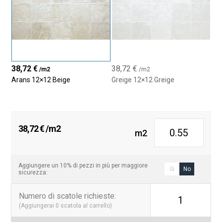
quotidiana.
Se cerchi un rivestimento ceramico dal
design senza tempo
,
dalla
finitura opaca
,
altamente resistente
e con la bellezza
naturale del travertino,
Arans 12×12
è la scelta perfetta per
trasformare i tuoi ambienti con stile, autenticità e personalità.
38,72
€
38,72
€
/m2
/m2
Arans 12×12 Beige
Greige 12×12 Greige
38,72
€
/m2
m2
Aggiungere un 10% di pezzi in più per maggiore
Si
No
sicurezza:
Numero di scatole richieste
:
1
(Aggiungerai
0
scatola al carrello)