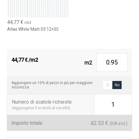
44,77
€
/m2
Atlas White Matt 03 12×35
44,77
€
/m2
m2
Aggiungere un 10% di pezzi in più per maggiore
Si
No
sicurezza:
Numero di scatole richieste
:
1
(Aggiungerai
0
scatola al carrello)
42.53
€
Importo totale:
(IVA incl.)