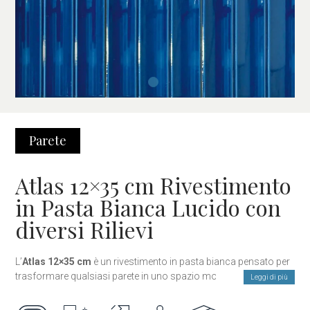
Parete
Atlas 12×35 cm Rivestimento
in Pasta Bianca Lucido con
diversi Rilievi
L’
Atlas 12×35 cm
è un rivestimento in pasta bianca pensato per
trasformare qualsiasi parete in uno spazio moderno e ricco di
Leggi di più
personalità. La finitura lucida amplifica la luce e crea un effetto
visivo sofisticato, perfetto per cucine, bagni, corridoi o progetti