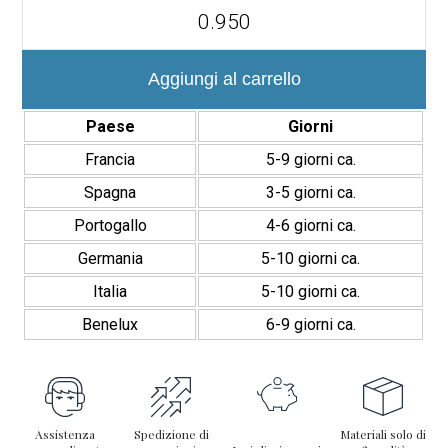
Atlas
12×35
cm
|
Revestimiento
Aggiungi al carrello
de
Relieves
Paese
Giorni
quantità
Francia
5-9 giorni ca.
Spagna
3-5 giorni ca.
Portogallo
4-6 giorni ca.
Germania
5-10 giorni ca.
Italia
5-10 giorni ca.
Benelux
6-9 giorni ca.
Assistenza
Spedizione di
Materiali solo di