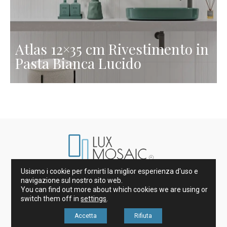
Atlas 12×35 cm Rivestimento in
Pasta Bianca Lucido
Usiamo i cookie per fornirti la miglior esperienza d'uso e
Marmi di Spagna e d’Italia
navigazione sul nostro sito web.
Gres porcellanato e Piastrelle
Gres
Decorazione
You can find out more about which cookies we are using or
Piani Cucina
switch them off in
settings
.
Accetta
Rifiuta