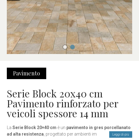
Pavimento
Serie Block 20x40 cm
Pavimento rinforzato per
veicoli spessore 14 mm
La
Serie Block 20×40 cm
è un
pavimento in gres porcellanato
ad alta resistenza
, progettato per ambienti impegnativi come
Leggi di più