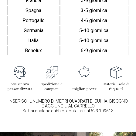
Francia
5-9 giorni ca.
mm
quantità
Spagna
3-5 giorni ca.
Portogallo
4-6 giorni ca.
Germania
5-10 giorni ca.
Italia
5-10 giorni ca.
Benelux
6-9 giorni ca.
Assistenza
Spedizione di
Materiali solo di
personalizzata
campioni
I migliori prezzi
1ª qualità
INSERISCI IL NUMERO DI METRI QUADRATI DI CUI HAI BISOGNO
E AGGIUNGILI AL CARRELLO
Se hai qualche dubbio, contattaci al 623 109613