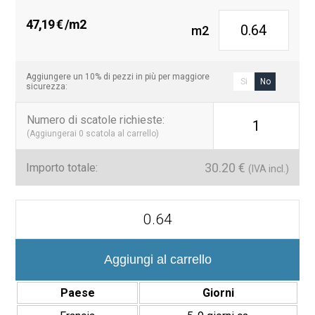
Ambienti industriali leggeri.
47,19
€
/m2
m2
Resistenza e funzionalità in un unico
pavimento
Aggiungere un 10% di pezzi in più per maggiore
Si
No
sicurezza:
La
Serie Block 20×40 cm
unisce la robustezza del gres
porcellanato a un design funzionale per l’uso quotidiano. Lo
Numero di scatole richieste
:
spessore di 14 mm e la finitura opaca la rendono una soluzione
1
(Aggiungerai
0
scatola al carrello)
sicura, durevole e facile da mantenere.
30.20
€
Importo totale:
(IVA incl.)
Pavimento
Especial
Vehículos
Serie
Block
Aggiungi al carrello
20x40
cm
Paese
Giorni
Espesorado
14