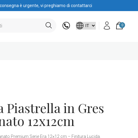
 consegna è urgente, vi preghiamo di contattarci
0
a Piastrella in Gres
anato 12x12cm
llanato Premium Serie Era 12×12 cm – Finitura Lucida,