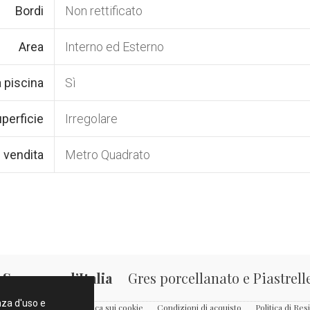
Bordi
Non rettificato
Area
Interno ed Esterno
 piscina
Sì
perficie
Irregolare
i vendita
Metro Quadrato
Spagna e d’Italia
Gres porcellanato e Piastrell
enza d'uso e
Condizioni d’Uso
Politica sui cookie
Condizioni di acquisto
Politica di Res