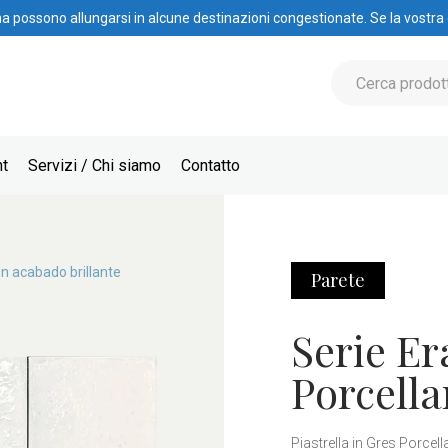
na possono allungarsi in alcune destinazioni congestionate. Se la vostra
nt
Servizi / Chi siamo
Contatto
n acabado brillante
Parete
Serie Er
Porcell
Piastrella in Gres Porce