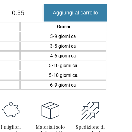
Azulejos
Aggiungi al carrello
porcelánicos
rústicos
Era
Giorni
12x12
cm
5-9 giorni ca.
con
3-5 giorni ca.
acabado
rillante
4-6 giorni ca.
quantità
5-10 giorni ca.
5-10 giorni ca.
6-9 giorni ca.
I migliori
Materiali solo
Spedizione di