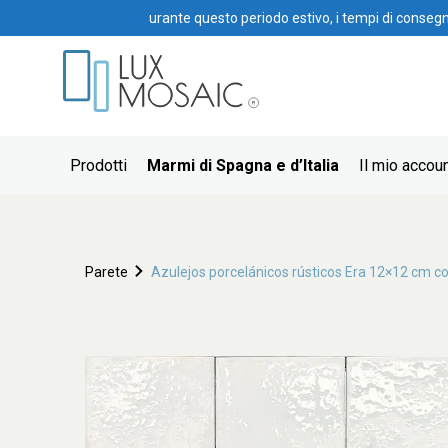
urante questo periodo estivo, i tempi di conseg
Prodotti
Marmi di Spagna e d’Italia
Il mio accou
Parete
Azulejos porcelánicos rústicos Era 12×12 cm co