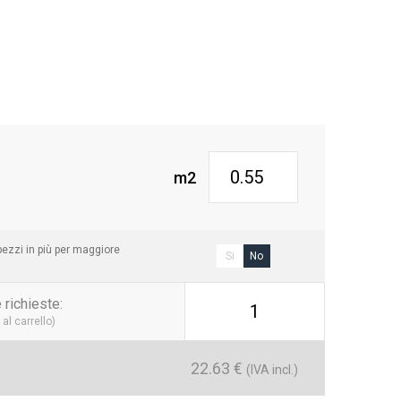
m2
ezzi in più per maggiore
Si
No
 richieste
:
1
al carrello)
22.63
€
(IVA incl.)