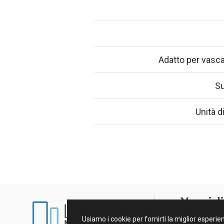
Adatto per vasca
Su
Unità d
Marmi di 
Usiamo i cookie per fornirti la miglior esperi
Aviso Legale e 