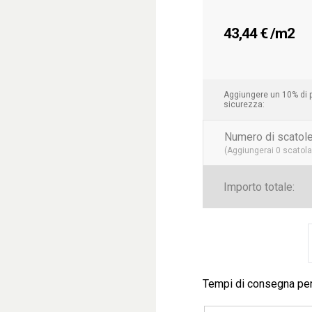
43,44
€
/m2
Aggiungere un 10% di p
sicurezza:
Numero di scatole
(Aggiungerai
0
scatola 
Importo totale:
B
Tempi di consegna pe