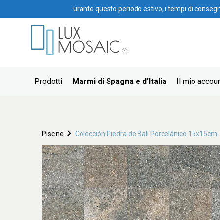
urante questo periodo estivo, i tempi di conseg
Prodotti
Marmi di Spagna e d’Italia
Il mio accou
Piscine
Colección Piedra de Bali Porcelánico 15x15cm