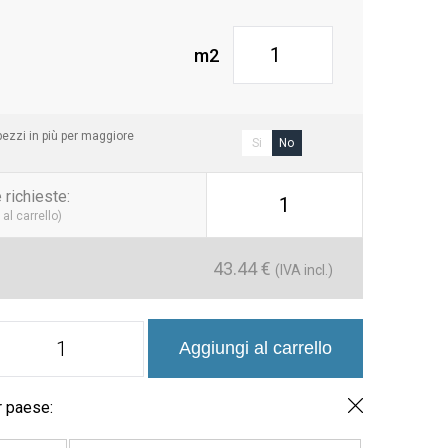
m2
ezzi in più per maggiore
Si
No
 richieste
:
1
al carrello)
43.44
€
(IVA incl.)
Colección
Aggiungi al carrello
Piedra
de
ali
Porcelánico
r paese:
15x15cm
quantità