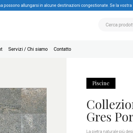
na possono allungarsi in alcune destinazioni congestionate. Se la vostra
nt
Servizi / Chi siamo
Contatto
Piscine
Collezio
Gres Por
La pietra naturale più des