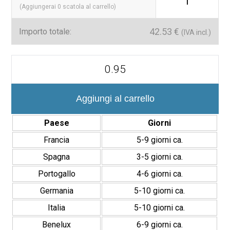
1
(Aggiungerai
0
scatola al carrello)
42.53
€
Importo totale:
(IVA incl.)
Delta
12×35
cm
Revestimiento
Pasta
Aggiungi al carrello
Blanca
Brillante
Paese
Giorni
Relieve
quantità
Francia
5-9 giorni ca.
Spagna
3-5 giorni ca.
Portogallo
4-6 giorni ca.
Germania
5-10 giorni ca.
Italia
5-10 giorni ca.
Benelux
6-9 giorni ca.