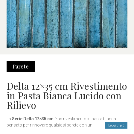
Parete
Delta 12×35 cm Rivestimento
in Pasta Bianca Lucido con
Rilievo
La
Serie Delta 12×35 cm
è un rivestimento in pasta bianca
pensato per rinnovare qualsiasi parete con uno stile moderno,
Leggi di più
pulito ed elegante. La
finitura lucida
aumenta la luminosità e