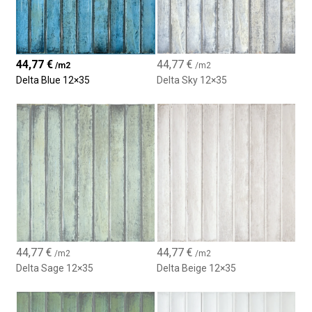
Finitura lucida che dona luminosità
Due versioni:
liscia
e
rilievo
44,77
€
44,77
€
Possibilità di composizioni decorative
/m2
/m2
Delta Blue 12×35
Delta Sky 12×35
Design moderno, versatile e senza tempo
Perfetto per bagni, cucine e pareti interne
44,77
€
44,77
€
/m2
/m2
Delta Sage 12×35
Delta Beige 12×35