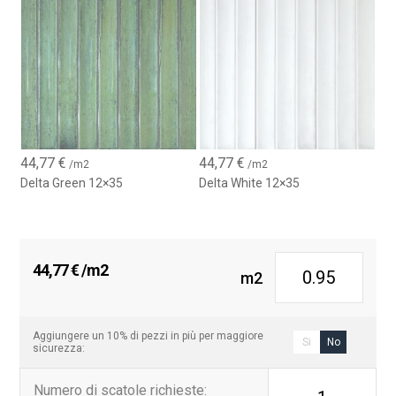
44,77
€
44,77
€
/m2
/m2
Delta Green 12×35
Delta White 12×35
44,77
€
/m2
m2
Aggiungere un 10% di pezzi in più per maggiore
Si
No
sicurezza:
Numero di scatole richieste
: