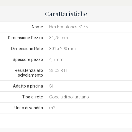
Caratteristiche
Nome
Hex Ecostones 3175
Dimensione Pezzo
31,75 mm
Dimensione Rete
301 x 290 mm
Spessore pezzo
4,6 mm
Resistenza allo
Si. C3 R11
scivolamento
Adatto a piscina
Si
Tipo di rete
Goccia di poliuretano
Unità di vendita
m2