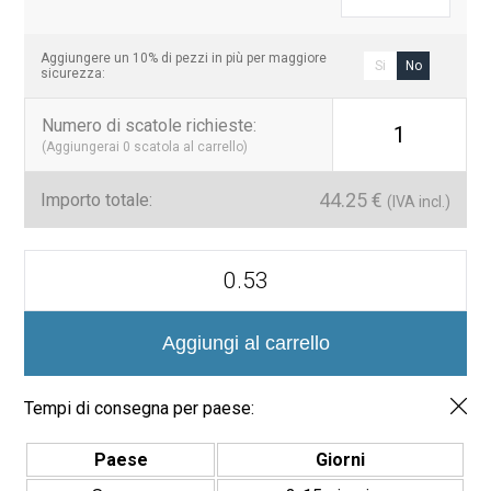
Aggiungere un 10% di pezzi in più per maggiore
Si
No
sicurezza:
Numero di scatole richieste
:
1
(Aggiungerai
0
scatola al carrello)
44.25
€
Importo totale:
(IVA incl.)
Hex
Ecostones
3175
Mosaico
Vítreo
Aggiungi al carrello
Mate
Hexagonal
quantità
Tempi di consegna per paese:
Paese
Giorni