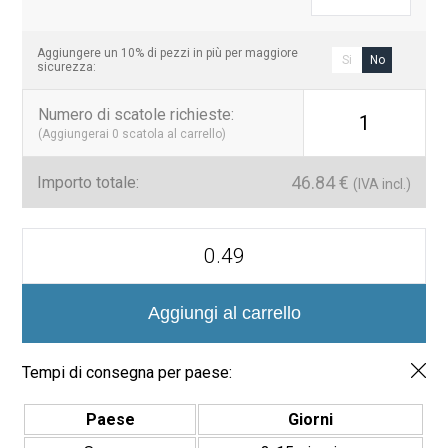
Aggiungere un 10% di pezzi in più per maggiore
Si
No
sicurezza:
Numero di scatole richieste
:
1
(Aggiungerai
0
scatola al carrello)
46.84
€
Importo totale:
(IVA incl.)
Hex
XL
Ecostones
516
Mosaico
Aggiungi al carrello
Vítreo
Mate
Hexagonal
Tempi di consegna per paese:
Grande
quantità
Paese
Giorni