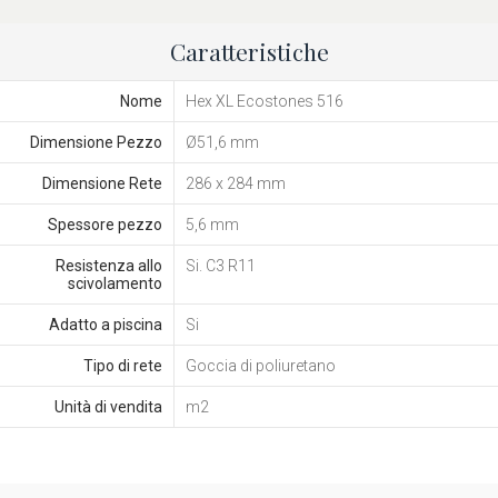
Caratteristiche
Nome
Hex XL Ecostones 516
Dimensione Pezzo
Ø51,6 mm
Dimensione Rete
286 x 284 mm
Spessore pezzo
5,6 mm
Resistenza allo
Si. C3 R11
scivolamento
Adatto a piscina
Si
Tipo di rete
Goccia di poliuretano
Unità di vendita
m2