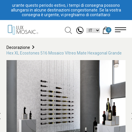
urante questo periodo estivo, i tempi di consegna possono
allungarsi in alcune destinazioni congestionate. Se la vostra
consegna è urgente, vi preghiamo di contattarci
0
Decorazione
Hex XL Ecostones 516 Mosaico Vítreo Mate Hexagonal Grande