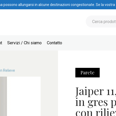
na possono allungarsi in alcune destinazioni congestionate. Se la vostra
nt
Servizi / Chi siamo
Contatto
n Relieve
Parete
Jaiper 1
in gres 
con rili