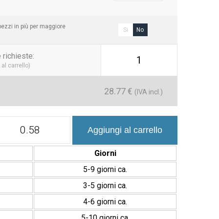
ezzi in più per maggiore
Si
No
 richieste
:
1
al carrello)
28.77
€
(IVA incl.)
Jaipur
Aggiungi al carrello
11,5x23
cm
Azulejo
Giorni
Porcelánico
Mate
5-9 giorni ca.
con
3-5 giorni ca.
Relieve
quantità
4-6 giorni ca.
5-10 giorni ca.