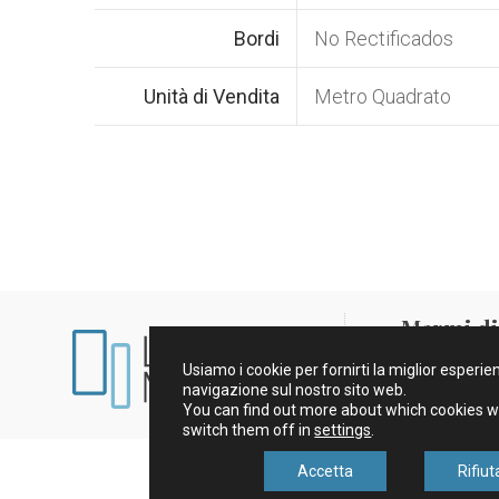
Bordi
No Rectificados
Unità di Vendita
Metro Quadrato
Marmi di 
Usiamo i cookie per fornirti la miglior esperi
Aviso Legale e 
navigazione sul nostro sito web.
You can find out more about which cookies w
switch them off in
settings
.
Accetta
Rifiut