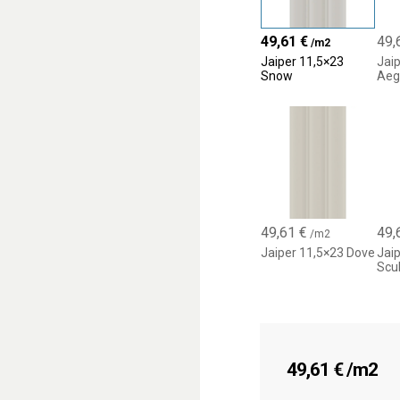
49,61
€
49,
/m2
Jaiper 11,5×23
Jai
Snow
Aeg
49,61
€
49,
/m2
Jaiper 11,5×23 Dove
Jai
Scu
49,61
€
/m2