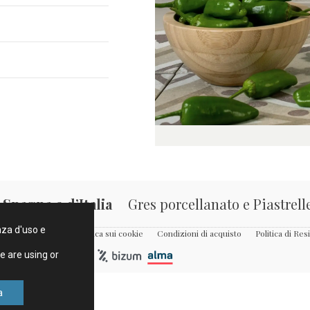
Spagna e d’Italia
Gres porcellanato e Piastrell
enza d'uso e
Condizioni d’Uso
Politica sui cookie
Condizioni di acquisto
Politica di Res
e are using or
a