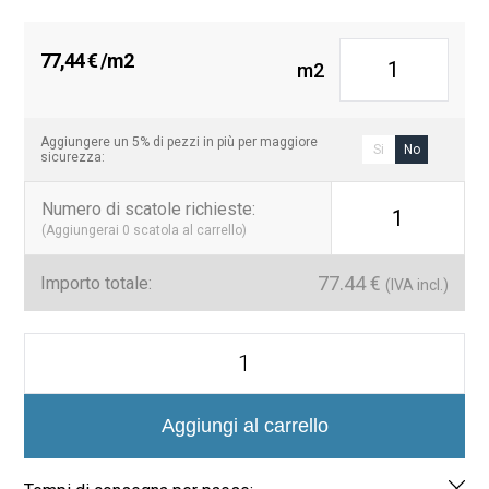
77,44
€
/m2
m2
Aggiungere un 5% di pezzi in più per maggiore
Si
No
sicurezza:
Numero di scatole richieste
:
1
(Aggiungerai
0
scatola al carrello)
77.44
€
Importo totale:
(IVA incl.)
Mosaico
Hexagonal
Sixties
Blanco
5x4.4
Aggiungi al carrello
cm
quantità