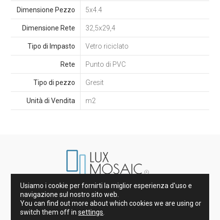
Dimensione Pezzo
5x4.4
Dimensione Rete
32,5x29,4
Tipo di Impasto
Vetro riciclato
Rete
Punto di PVC
Tipo di pezzo
Gresit
Unità di Vendita
m2
Usiamo i cookie per fornirti la miglior esperienza d'uso e
Marmi di Spagna e d’Italia
navigazione sul nostro sito web.
Gres porcellanato e Piastrelle
Gres
Decorazione
You can find out more about which cookies we are using or
Piani Cucina
switch them off in
settings
.