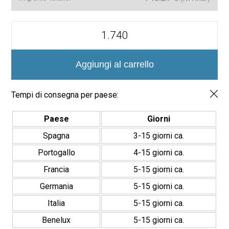
Mosaico
Clásico
Cerámico
Oxford
en
Aggiungi al carrello
Malla
de
29,5x29,5cm
Tempi di consegna per paese:
quantità
Paese
Giorni
Spagna
3-15 giorni ca.
Portogallo
4-15 giorni ca.
Francia
5-15 giorni ca.
Germania
5-15 giorni ca.
Italia
5-15 giorni ca.
Benelux
5-15 giorni ca.