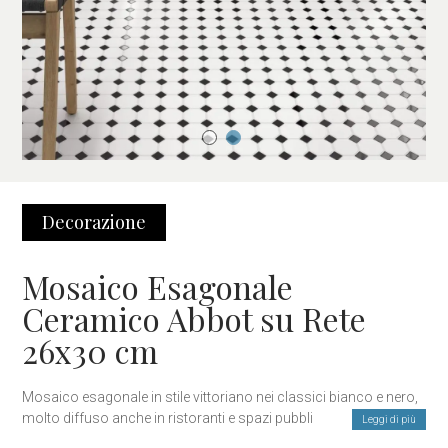
Decorazione
Mosaico Esagonale
Ceramico Abbot su Rete
26x30 cm
Mosaico esagonale in stile vittoriano nei classici bianco e nero,
molto diffuso anche in ristoranti e spazi pubblici negli Stati Uniti.
Leggi di più
Un mosaico intramontabile che si adatta a qualsiasi ambiente,