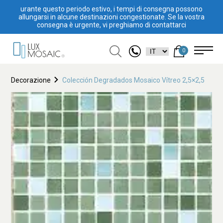
urante questo periodo estivo, i tempi di consegna possono
allungarsi in alcune destinazioni congestionate. Se la vostra
consegna è urgente, vi preghiamo di contattarci
0
Decorazione
Colección Degradados Mosaico Vítreo 2,5×2,5