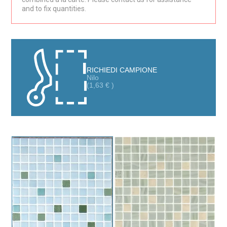
and to fix quantities.
RICHIEDI CAMPIONE
Nilo
(
1,63
€
)