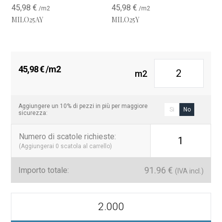
45,98
€
45,98
€
/m2
/m2
MILO25AY
MILO25Y
45,98
€
/m2
m2
Aggiungere un 10% di pezzi in più per maggiore
Si
No
sicurezza:
Numero di scatole richieste
:
1
(Aggiungerai
0
scatola al carrello)
91.96
€
Importo totale:
(IVA incl.)
Mythos
25
x