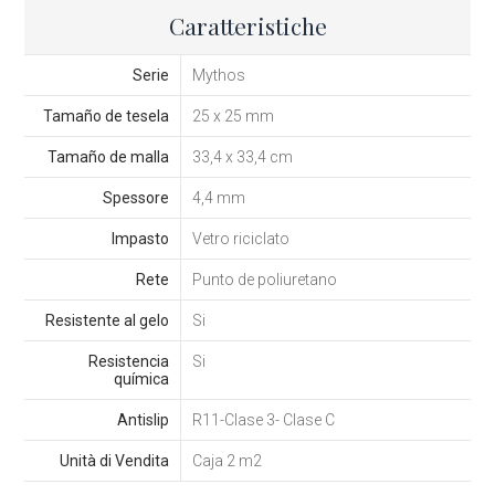
Caratteristiche
Serie
Mythos
Tamaño de tesela
25 x 25 mm
Tamaño de malla
33,4 x 33,4 cm
Spessore
4,4 mm
Impasto
Vetro riciclato
Rete
Punto de poliuretano
Resistente al gelo
Si
Resistencia
Si
química
Antislip
R11-Clase 3- Clase C
Unità di Vendita
Caja 2 m2