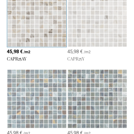
Ideale per vasca, gradini e linea d’acqua
Formati disponibili
25×25 mm
→ Ideale per superfici curve
50×50 mm
→ Estetica più contemporanea e pulita
Finiture
45,98
€
45,98
€
/m2
/m2
Lucido
– Effetto acqua cristallina
CAPR25AY
CAPR25Y
Antiscivolo
– Maggiore sicurezza per bordi e gradini
♻ Vetro riciclato: sostenibilità e
prestazioni superiori
Il mosaico è prodotto con un’alta percentuale di vetro riciclato,
offrendo vantaggi tecnici e ambientali:
Contribuisce all’economia circolare
Riduce l’uso di materie prime vergini
45,98
€
45,98
€
/m2
/m2