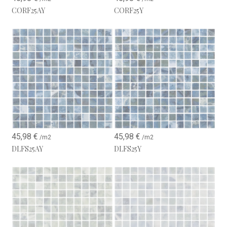
Diminuisce l’impronta energetica del processo produttivo
CORF25AY
CORF25Y
Mantiene la stessa resistenza e durabilità del vetro
tradizionale
Elevata stabilità cromatica e resistenza chimica
Il risultato è un materiale sostenibile e resistente a cloro, sali e
raggi UV, ideale per piscine private e pubbliche.
Rete a punto in poliuretano: massima
stabilità e precisione
A differenza delle reti tradizionali incollate, la rete a punto in
45,98
€
45,98
€
/m2
/m2
poliuretano offre importanti vantaggi tecnici:
DLFS25AY
DLFS25Y
Maggiore flessibilità, ideale per superfici curve come
vasche e spa
Eccellente stabilità dimensionale durante la posa
Migliore adesione del collante grazie alla maggiore
superficie libera