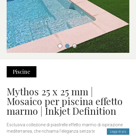
Piscine
Mythos 25 x 25 mm |
Mosaico per piscina effetto
marmo | Inkjet Definition
Esclusiva collezione di piastrelle effetto marmo di ispirazione
mediterranea, che richiama l’eleganza senza tempo delle ville
Leggi di più