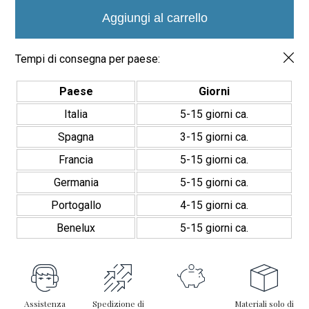
25
mm
Aggiungi al carrello
|
Mosaico
de
Tempi di consegna per paese:
piscina
efecto
Paese
Giorni
mármol
|
Italia
5-15 giorni ca.
Inkjet
Definition
Spagna
3-15 giorni ca.
quantità
Francia
5-15 giorni ca.
Germania
5-15 giorni ca.
Portogallo
4-15 giorni ca.
Benelux
5-15 giorni ca.
Assistenza
Spedizione di
Materiali solo di