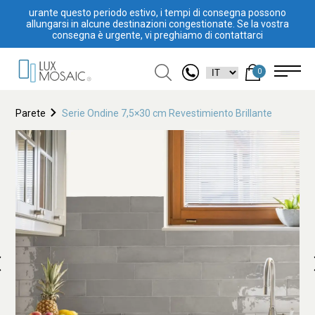
urante questo periodo estivo, i tempi di consegna possono
allungarsi in alcune destinazioni congestionate. Se la vostra
consegna è urgente, vi preghiamo di contattarci
0
Parete
Serie Ondine 7,5×30 cm Revestimiento Brillante