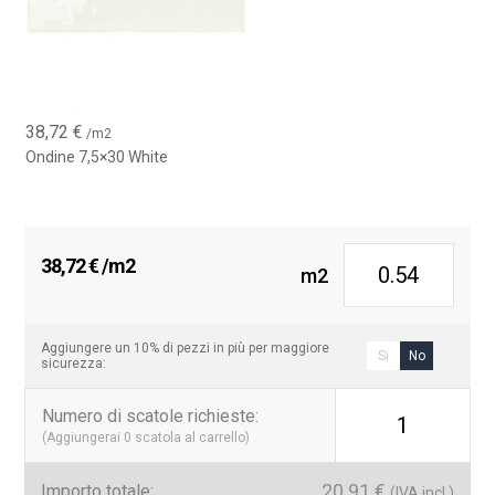
38,72
€
/m2
Ondine 7,5×30 White
38,72
€
/m2
m2
Aggiungere un 10% di pezzi in più per maggiore
Si
No
sicurezza:
Numero di scatole richieste
:
1
(Aggiungerai
0
scatola al carrello)
20.91
€
Importo totale:
(IVA incl.)