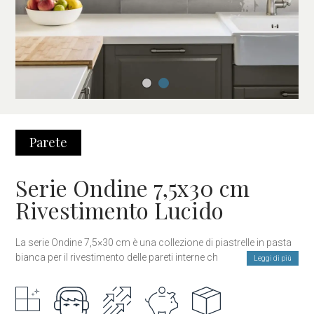
Parete
Serie Ondine 7,5x30 cm
Rivestimento Lucido
La serie Ondine 7,5×30 cm è una collezione di piastrelle in pasta
bianca per il rivestimento delle pareti interne che si distingue per
Leggi di più
la sua estetica vintage e per la caratteristica finitura lucida,
ispirata alle piastrelle ceramiche classiche. Il suo design dona
calore, personalità e un fascino senza tempo a qualsiasi