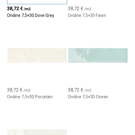
Bagni e cucine in stile vintage o classico
38,72
€
38,72
€
/m2
/m2
Ondine 7,5×30 Dove Grey
Ondine 7,5×30 Fawn
Pareti decorative e zone d’accento
Progetti residenziali e commerciali
38,72
€
38,72
€
/m2
/m2
Ondine 7,5×30 Porcelain
Ondine 7,5×30 Ocean