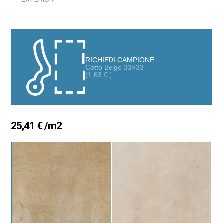
Combinabile anche con altre dimensioni della serie Cotto: 30×60.
Pavimento in gres porcellanato di massima qualità, che offre il
calore dei colori naturali e terrosi in tonalità moderne e curate.
RICHIEDI CAMPIONE
Cotto Beige 33×33
(
1,63
€
)
25,41
€
/m2