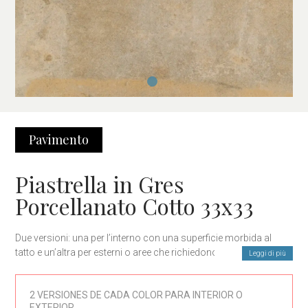
Pavimento
Piastrella in Gres
Porcellanato Cotto 33x33
Due versioni: una per l’interno con una superficie morbida al
tatto e un’altra per esterni o aree che richiedono un pavimento
Leggi di più
antiscivolo C3, disponibili in quattro eleganti e aggiornati colori
cotto.
2 VERSIONES DE CADA COLOR PARA INTERIOR O
EXTERIOR