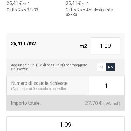
25,41
€
25,41
€
/m2
/m2
Cotto Rojo 33×33
Cotto Rojo Antideslizante
33×33
25,41
€
/m2
m2
Aggiungere un 10% di pezzi in più per maggiore
Si
No
sicurezza:
Numero di scatole richieste
:
1
(Aggiungerai
0
scatola al carrello)
27.70
€
Importo totale:
(IVA incl.)
Cotto
Porcelánico
33x33