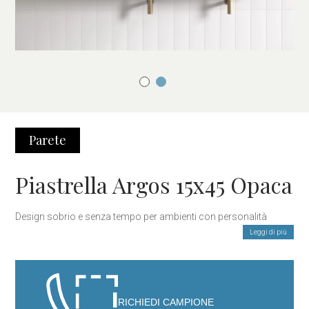
Parete
Piastrella Argos 15x45 Opaca
Design sobrio e senza tempo per ambienti con personalità
Leggi di più
La piastrella Argos nel formato 15×45 cm e finitura opaca è una
scelta elegante e versatile per chi cerca un rivestimento con
carattere, discreto ma presente. La sua superficie satinata offre
un tocco morbido e un aspetto naturale, ideale per ambienti
RICHIEDI CAMPIONE
moderni, rustici o minimalisti.