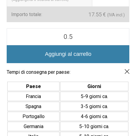
Lucida
è
resistente all’umidità e facile da pulire
.
L’installazione è
rapida e semplice
, adattandosi a diverse
17.55
€
Importo totale:
(IVA incl.)
esigenze decorative.
Acquista Online con Spedizione Rapida
Azulejo
Aston
Aggiungi le
Piastrelle Aston Lucida 7,5×30 cm
al carrello e
7,5x30
brillo
ricevile comodamente a casa tua
, con la garanzia di qualità
quantità
Aggiungi al carrello
Lux Mosaic
.
📞
Contattaci per una consulenza personalizzata e scopri la
Tempi di consegna per paese:
nostra vasta gamma di finiture.
Paese
Giorni
Francia
5-9 giorni ca.
Spagna
3-5 giorni ca.
Portogallo
4-6 giorni ca.
Germania
5-10 giorni ca.