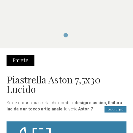
Parete
Piastrella Aston 7,5x30
Lucido
Se cerchi una piastrella che combini
design classico, finitura
lucida e un tocco artigianale
, la serie
Aston 7,5×30 cm Lucida
Leggi di più
è la scelta perfetta. Ispirate alle
classiche piastrelle metro
,
queste piastrelle in ceramica donano uno stile
sofisticato e
senza tempo
a qualsiasi ambiente. Grazie alla loro
superficie