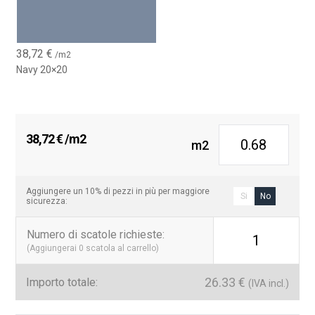
38,72
€
/m2
Navy 20×20
38,72
€
/m2
m2
Aggiungere un 10% di pezzi in più per maggiore
Si
No
sicurezza:
Numero di scatole richieste
:
1
(Aggiungerai
0
scatola al carrello)
26.33
€
Importo totale:
(IVA incl.)