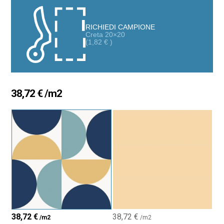
luminosità a qualsiasi ambiente.
RICHIEDI CAMPIONE
Ideale per rivestire pareti e pavimenti, la sua finitura brillante e la
Creta 20×20
texture liscia riflettono la luce naturale, creando un’atmosfera
(
1,82
€
)
calda e accogliente. Realizzata con materiali di alta qualità, la
piastrella Creta offre grande durata e resistenza, perfetta per
bagni, cucine o terrazze. Abbinala ai colori solidi coordinati per
creare motivi a tappeto o aree distinte.
38,72
€
/m2
38,72
€
38,72
€
/m2
/m2