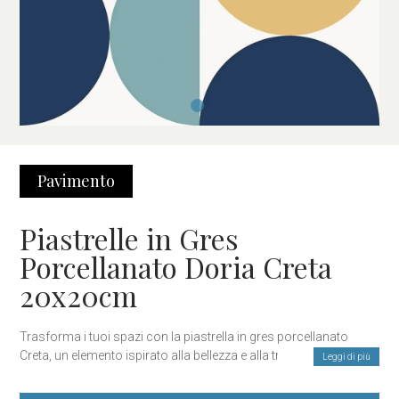
Pavimento
Piastrelle in Gres
Porcellanato Doria Creta
20x20cm
Trasforma i tuoi spazi con la piastrella in gres porcellanato
Creta, un elemento ispirato alla bellezza e alla tranquillità delle
Leggi di più
isole greche. Con un design sofisticato e tonalità che evocano il
blu intenso del Mar Egeo, questa piastrella dona freschezza e