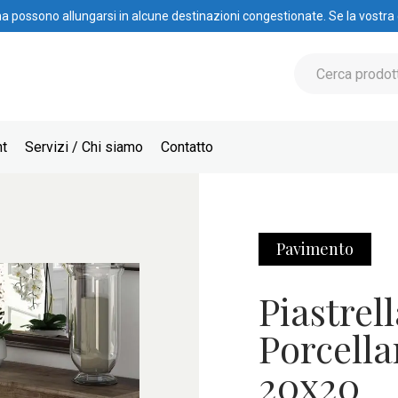
na possono allungarsi in alcune destinazioni congestionate. Se la vostra
nt
Servizi / Chi siamo
Contatto
Pavimento
Piastrel
Porcella
20x20